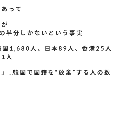
 あ っ て
数 が
らの謝罪に他にいると言われることに
 の 半 分 し か な い と い う 事 実
ラ！！！【乃木坂46】
 1 , 6 8 0 人 、 日 本 8 9 人 、 香 港 2 5 人
 1 人
いな画像…AIやで、きもすぎ」一力両断
 」 …韓 国 で 国 籍 を “ 放 棄 ” す る 人 の 数