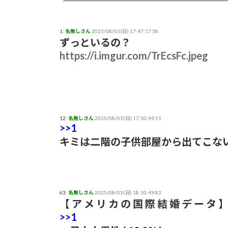
【まさか？】勝俣州和さんの「ある理由」よ
1:
名無しさん
2025/08/03(日) 17:47:17.58
【生存確認】Juice=Juice段原瑠々さん、
ずっといるの？
https://i.imgur.com/TrEcsFc.jpeg
『盛れ！ミ・アモーレ』日本武道館ライブ映
【画像】女子アナさん、うっかり街中でコー
小髙茉緒アナ 巨乳を乗せる！！【GIF動画
12:
名無しさん
2025/08/03(日) 17:50:49.51
>>1
キミは二階の子供部屋から出てこな
アンジュルムは川名平山後藤色のサイリウム
ひなーずでレゴランドに行く！
63:
【画像】風俗でこのレベルのキツネ系女子が
名無しさん
2025/08/03(日) 18:10:49.83
【 ア メ リ カ の 国 際 結 婚 デ ー タ 】
>>1
赤木野々花アナ おはよう日本【GIF動画あ