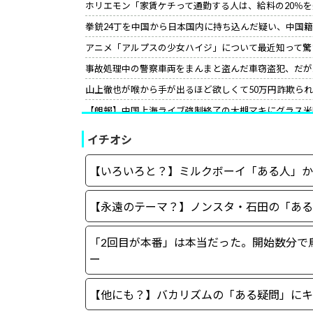
ホリエモン「家賃ケチって通勤する人は、給料の20％
拳銃24丁を中国から日本国内に持ち込んだ疑い、中国
アニメ「アルプスの少女ハイジ」について最近知って驚
事故処理中の警察車両をまんまと盗んだ車窃盗犯、だが
山上徹也が喉から手が出るほど欲しくて50万円詐欺ら
【朗報】中国上海ライブ強制終了の大槻マキにグラス米
て」［12/3］
イチオシ
【世紀の性犯罪】故・ジャニー喜多川氏による性被害へ
小野田紀美氏、高市首相の“進撃の巨人スピーチ”に反応
【いろいろと？】ミルクボーイ「ある人」か
サイコパスってほとんどは社会的に成功している人間な
【永遠のテーマ？】ノンスタ・石田の「ある
「2回目が本番」は本当だった。開始数分で
ー
【他にも？】バカリズムの「ある疑問」にキ