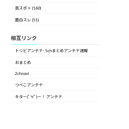
芸スポ＋ (160)
面白スレ (51)
相互リンク
トリビアンテナ- 5chまとめアンテナ速報
おまとめ
2chnavi
つべこアンテナ
キター(ﾟ∀ﾟ)ー！ アンテナ