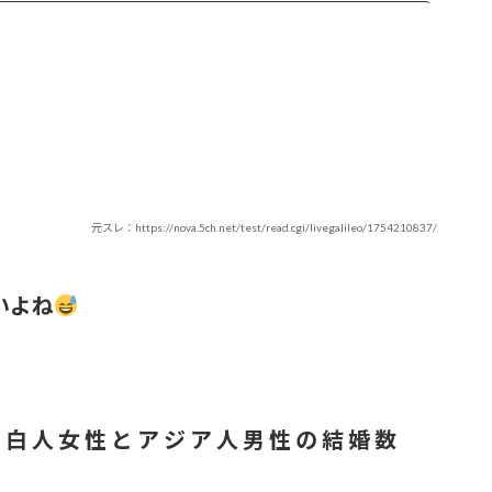
りも驚きの事実が判明することに
梁川奈々美さんとデート
像がたった公開8日で100万再生突破ｗｗ
トを前開きにして射精欲を煽ってしまうwwwwww
元スレ：https://nova.5ch.net/test/read.cgi/livegalileo/1754210837/
あり】
いよね
ばっかりだなｗ
出てきたらどうする？
 白 人 女 性 と ア ジ ア 人 男 性 の 結 婚 数
り】