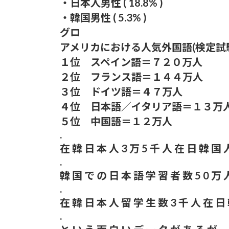
・日本人男性 ( 18.8% )
・韓国男性 ( 5.3% )
あいみょん「私が乳出してるみたいな…きも
グロ
【感謝】イコラブ人気メンバー・齋藤樹愛羅
アメリカにおける人気外国語(検定試
１位 スペイン語＝７２０万人
【ファッション】「同級生に笑われたことも
２位 フランス語＝１４４万人
由
３位 ドイツ語＝４７万人
４位 日本語／イタリア語＝１３万
【騒然】中西香菜さんの夫・福永活也さん「
５位 中国語＝１２万人
.
御手洗菜々アナと南後杏子アナ 踊って胸が
在 韓 日 本 人 3 万 5 千 人 在 日 韓 国 人
.
粗品ってくっそ面白いのになんでジジイに嫌
韓 国 で の 日 本 語 学 習 者 数 5 0 万 
プリズンブレイク、シーズン1を超えるドラ
.
在 韓 日 本 人 留 学 生 数 3 千 人 在 日 
【テレビ】玉川徹「僕はマイナンバーカード
.
「使いたい人だけにすればいい」★3