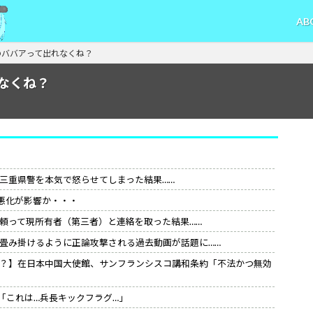
AB
のババアって出れなくね？
なくね？
三重県警を本気で怒らせてしまった結果……
悪化が影響か・・・
頼って現所有者（第三者）と連絡を取った結果……
畳み掛けるように正論攻撃される過去動画が話題に……
？】在日本中国大使館、サンフランシスコ講和条約「不法かつ無効
「これは…兵長キックフラグ…」