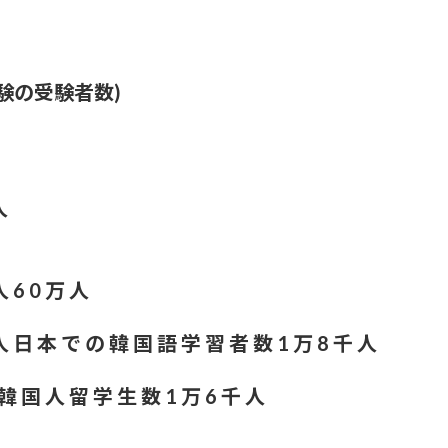
すぎ」ネット上で出回るAI画像に苦言
さんが『盛れ！ミ・アモーレ』を踊ってくださる
験の受験者数)
」現役女子大生が「全身レギンス姿」で大学に通う理
人
妻が出ていってしまいました」⇒真相発覚
微揺れ！！【GIF動画あり】
 6 0 万 人
われてるんや？？？
人 日 本 で の 韓 国 語 学 習 者 数 1 万 8 千 人
マや映画世の中に存在しない説
韓 国 人 留 学 生 数 1 万 6 千 人
を持っていない。不便だと感じたことは一回もない」