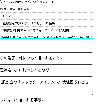
を失っているわけだけど、分かってる？」
籍の男を逮捕…宮城県警！
いたこと
三重県警を本気で怒らせてしまった結果……
れた拳銃を3千円で日本国内で売っていた中国人逮捕
国駐日大使が日本語でエール！米国バンドの代表曲捧げ「信念貫い
の最終的な結末
「これは…兵長キックフラグ…」
らの謝罪に他にいると言われることに
んだがな。
意気込み」に比べられる事態に
鳥肌が立つ『シャッターアイランド』伏線回収レビュ
リがないと言われる事態に