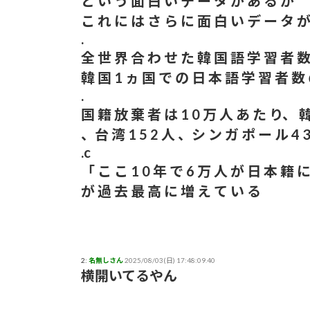
と い う 面 白 い デ ー タ が あ る が
こ れ に は さ ら に 面 白 い デ ー タ が
【結論】やっぱロリ巨乳キャラが1番抜ける
.
全 世 界 合 わ せ た 韓 国 語 学 習 者 
【いろいろと？】ミルクボーイ「ある人」か
韓 国 1 ヵ 国 で の 日 本 語 学 習 者 数
.
本日の｢FNS歌謡祭｣のタイムテーブルがコチ
国 籍 放 棄 者 は 1 0 万 人 あ た り、 韓 国
、台 湾 1 5 2 人 、シ ン ガ ポ ー ル 4 3
【苦言】あいみょん、「私が乳出してるみた
.c
「 こ こ 1 0 年 で 6 万 人 が 日 本 籍 に
が 過 去 最 高 に 増 え て い る
2:
名無しさん
2025/08/03(日) 17:48:09.40
横開いてるやん