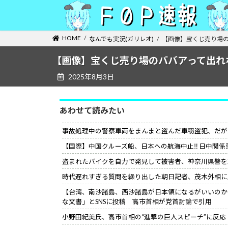
コ
ナ
ン
ビ
テ
ゲ
HOME
なんでも実況(ガリレオ)
【画像】宝くじ売り場
ン
ー
ツ
シ
【画像】宝くじ売り場のババアって出れ
へ
ョ
2025年8月3日
ス
ン
キ
に
ッ
移
あわせて読みたい
プ
動
事故処理中の警察車両をまんまと盗んだ車窃盗犯、だが
【国際】中国クルーズ船、日本への航海中止‼ 日中関係
盗まれたバイクを自力で発見して被害者、神奈川県警を
時代遅れすぎる質問を繰り出した朝日記者、茂木外相に
【台湾、南沙諸島、西沙諸島が日本領になるがいいのか
な文書」とSNSに投稿 高市首相が党首討論で引用
小野田紀美氏、高市首相の“進撃の巨人スピーチ”に反応