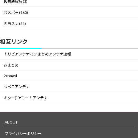
仮想通貨板 (3)
芸スポ＋ (160)
面白スレ (51)
相互リンク
トリビアンテナ- 5chまとめアンテナ速報
おまとめ
2chnavi
つべこアンテナ
キター(ﾟ∀ﾟ)ー！ アンテナ
ABOUT
プライバシーポリシー