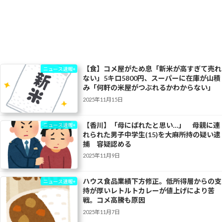
【食】コメ屋がため息「新米が高すぎて売れ
ニュース速報+
ない」5キロ5800円、スーパーに在庫が山積
み「何軒の米屋がつぶれるかわからない」
2025年11月15日
【香川】「母にばれたと思い…」 母親に連
ニュース速報+
れられた男子中学生(15)を大麻所持の疑い逮
捕 容疑認める
2025年11月9日
ハウス食品業績下方修正。低所得層からの支
ニュース速報+
持が厚いレトルトカレーが値上げにより苦
戦。コメ高騰も原因
2025年11月7日