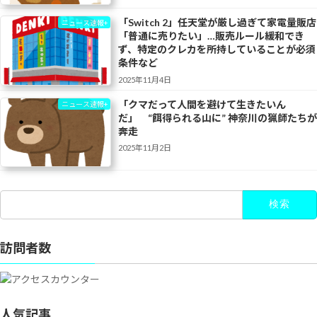
「Switch 2」任天堂が厳し過ぎて家電量販店
ニュース速報+
「普通に売りたい」…販売ルール緩和でき
ず、特定のクレカを所持していることが必須
条件など
2025年11月4日
「クマだって人間を避けて生きたいん
ニュース速報+
だ」 “餌得られる山に” 神奈川の猟師たちが
奔走
2025年11月2日
検
索:
訪問者数
人気記事