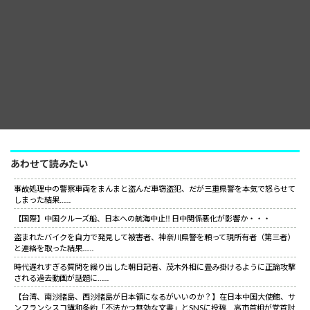
あわせて読みたい
事故処理中の警察車両をまんまと盗んだ車窃盗犯、だが三重県警を本気で怒らせて
しまった結果……
【国際】中国クルーズ船、日本への航海中止‼ 日中関係悪化が影響か・・・
盗まれたバイクを自力で発見して被害者、神奈川県警を頼って現所有者（第三者）
と連絡を取った結果……
時代遅れすぎる質問を繰り出した朝日記者、茂木外相に畳み掛けるように正論攻撃
される過去動画が話題に……
【台湾、南沙諸島、西沙諸島が日本領になるがいいのか？】在日本中国大使館、サ
ンフランシスコ講和条約「不法かつ無効な文書」とSNSに投稿 高市首相が党首討