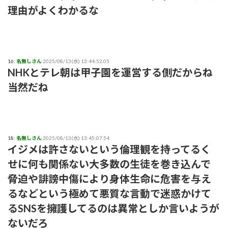
理由がよくわかるな
16:
名無しさん
2025/08/13(水) 13:44:52.05
NHKとテレ朝は甲子園を運営する側だからね
当然だね
18:
名無しさん
2025/08/13(水) 13:45:07.54
イジメは許さないという倫理観を持ってるく
せに何も関係ない大多数の生徒を巻き込んで
脅迫や誹謗中傷により身体生命に危害を与え
るなどという極めて悪質な言動で迷惑かけて
るSNSを擁護してるのは異常としか言いようが
ないだろ