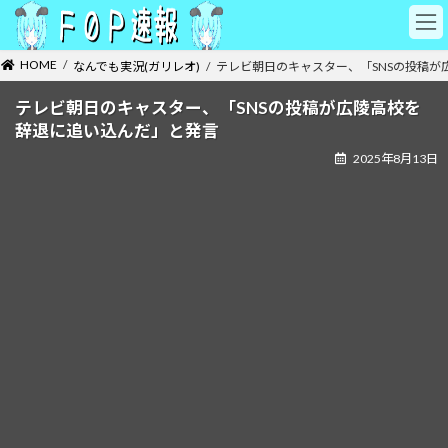
コ
ナ
ン
ビ
テ
ゲ
HOME
なんでも実況(ガリレオ)
テレビ朝日のキャスター、「SNSの投稿が
ン
ー
ツ
シ
テレビ朝日のキャスター、「SNSの投稿が広陵高校を
へ
ョ
辞退に追い込んだ」と発言
ス
ン
キ
に
2025年8月13日
ッ
移
プ
動