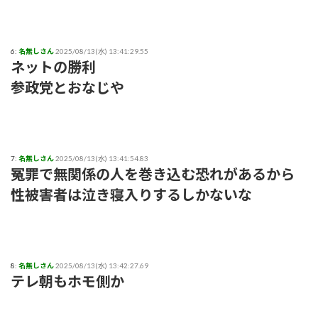
粗品ってくっそ面白いのになんでジジイに嫌われてるん
や？？？
6:
名無しさん
2025/08/13(水) 13:41:29.55
ネットの勝利
プリズンブレイク、シーズン1を超えるドラマや映画世の中に
参政党とおなじや
存在しない説
【テレビ】玉川徹「僕はマイナンバーカードを持っていない。
不便だと感じたことは一回もない」「使いたい人だけにすれば
いい」★3
7:
名無しさん
2025/08/13(水) 13:41:54.83
冤罪で無関係の人を巻き込む恐れがあるから
【結論】やっぱロリ巨乳キャラが1番抜ける
性被害者は泣き寝入りするしかないな
【いろいろと？】ミルクボーイ「ある人」からの謝罪に他にい
ると言われることに
本日の｢FNS歌謡祭｣のタイムテーブルがコチラ！！！【乃木坂
8:
名無しさん
2025/08/13(水) 13:42:27.69
46】
テレ朝もホモ側か
【苦言】あいみょん、「私が乳出してるみたいな画像…AIや