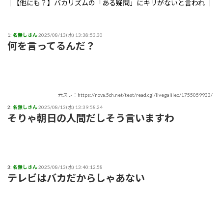
【他にも？】バカリズムの「ある疑問」にキリがないと言われ
る事態に
【まさか？】勝俣州和さんの「ある理由」よりも驚きの事実が
1:
名無しさん
2025/08/13(水) 13:38:53.30
何を言ってるんだ？
判明することに
【生存確認】Juice=Juice段原瑠々さん、梁川奈々美さんとデー
ト
元スレ：https://nova.5ch.net/test/read.cgi/livegalileo/1755059933/
『盛れ！ミ・アモーレ』日本武道館ライブ映像がたった公開8
2:
名無しさん
2025/08/13(水) 13:39:58.24
日で100万再生突破ｗｗ
そりゃ朝日の人間だしそう言いますわ
【画像】女子アナさん、うっかり街中でコートを前開きにして
射精欲を煽ってしまうwwwwww
小髙茉緒アナ 巨乳を乗せる！！【GIF動画あり】
3:
名無しさん
2025/08/13(水) 13:40:12.58
テレビはバカだからしゃあない
アンジュルムは川名平山後藤色のサイリウムばっかりだなｗ
ひなーずでレゴランドに行く！