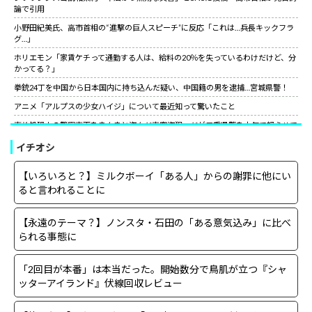
論で引用
小野田紀美氏、高市首相の“進撃の巨人スピーチ”に反応「これは…兵長キックフラ
グ…」
ホリエモン「家賃ケチって通勤する人は、給料の20％を失っているわけだけど、分
かってる？」
拳銃24丁を中国から日本国内に持ち込んだ疑い、中国籍の男を逮捕…宮城県警！
アニメ「アルプスの少女ハイジ」について最近知って驚いたこと
事故処理中の警察車両をまんまと盗んだ車窃盗犯、だが三重県警を本気で怒らせて
しまった結果……
イチオシ
山上徹也が喉から手が出るほど欲しくて50万円詐欺られた拳銃を3千円で日本国内
で売っていた中国人逮捕
【いろいろと？】ミルクボーイ「ある人」からの謝罪に他にい
【朗報】中国上海ライブ強制終了の大槻マキにグラス米国駐日大使が日本語でエー
ると言われることに
ル！米国バンドの代表曲捧げ「信念貫いて」［12/3］
【世紀の性犯罪】故・ジャニー喜多川氏による性被害への最終的な結末
【永遠のテーマ？】ノンスタ・石田の「ある意気込み」に比べ
小野田紀美氏、高市首相の“進撃の巨人スピーチ”に反応「これは…兵長キックフラ
られる事態に
グ…」
サイコパスってほとんどは社会的に成功している人間なんだがな。
「2回目が本番」は本当だった。開始数分で鳥肌が立つ『シャ
ッターアイランド』伏線回収レビュー