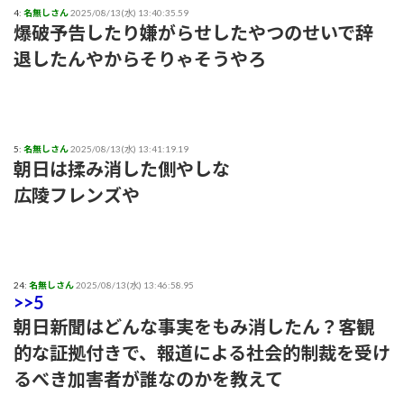
4:
名無しさん
2025/08/13(水) 13:40:35.59
爆破予告したり嫌がらせしたやつのせいで辞
【画像】風俗でこのレベルのキツネ系女子が出てきたらどうす
る？
退したんやからそりゃそうやろ
赤木野々花アナ おはよう日本【GIF動画あり】
あいみょん「私が乳出してるみたいな…きもすぎ」ネット上で
5:
出回るAI画像に苦言
名無しさん
2025/08/13(水) 13:41:19.19
朝日は揉み消した側やしな
広陵フレンズや
【感謝】イコラブ人気メンバー・齋藤樹愛羅さんが『盛れ！
ミ・アモーレ』を踊ってくださる
【ファッション】「同級生に笑われたことも」現役女子大生が
「全身レギンス姿」で大学に通う理由
24:
名無しさん
2025/08/13(水) 13:46:58.95
>>5
【騒然】中西香菜さんの夫・福永活也さん「妻が出ていってし
朝日新聞はどんな事実をもみ消したん？客観
まいました」⇒真相発覚
的な証拠付きで、報道による社会的制裁を受け
御手洗菜々アナと南後杏子アナ 踊って胸が微揺れ！！【GIF
るべき加害者が誰なのかを教えて
動画あり】