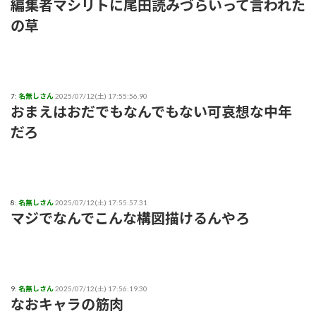
編集者マシリトに尾田読みづらいって言われた
の草
【感謝】イコラブ人気メンバー・齋藤樹愛羅さんが『盛れ！
ミ・アモーレ』を踊ってくださる
【ファッション】「同級生に笑われたことも」現役女子大生が
「全身レギンス姿」で大学に通う理由
7:
名無しさん
2025/07/12(土) 17:55:56.90
おまえはおだでもなんでもない可哀想な中年
【騒然】中西香菜さんの夫・福永活也さん「妻が出ていってし
だろ
まいました」⇒真相発覚
御手洗菜々アナと南後杏子アナ 踊って胸が微揺れ！！【GIF
動画あり】
8:
名無しさん
2025/07/12(土) 17:55:57.31
粗品ってくっそ面白いのになんでジジイに嫌われてるん
マジでなんでこんな構図描けるんやろ
や？？？
プリズンブレイク、シーズン1を超えるドラマや映画世の中に
存在しない説
9:
名無しさん
2025/07/12(土) 17:56:19.30
なおキャラの筋肉
【テレビ】玉川徹「僕はマイナンバーカードを持っていない。