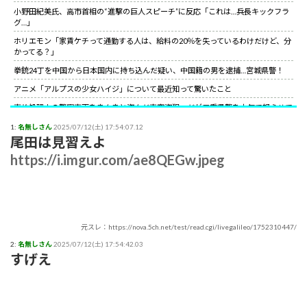
小野田紀美氏、高市首相の“進撃の巨人スピーチ”に反応「これは…兵長キックフラ
グ…」
ホリエモン「家賃ケチって通勤する人は、給料の20％を失っているわけだけど、分
かってる？」
拳銃24丁を中国から日本国内に持ち込んだ疑い、中国籍の男を逮捕…宮城県警！
アニメ「アルプスの少女ハイジ」について最近知って驚いたこと
事故処理中の警察車両をまんまと盗んだ車窃盗犯、だが三重県警を本気で怒らせて
しまった結果……
1:
名無しさん
2025/07/12(土) 17:54:07.12
山上徹也が喉から手が出るほど欲しくて50万円詐欺られた拳銃を3千円で日本国内
尾田は見習えよ
で売っていた中国人逮捕
https://i.imgur.com/ae8QEGw.jpeg
【朗報】中国上海ライブ強制終了の大槻マキにグラス米国駐日大使が日本語でエー
ル！米国バンドの代表曲捧げ「信念貫いて」［12/3］
【世紀の性犯罪】故・ジャニー喜多川氏による性被害への最終的な結末
小野田紀美氏、高市首相の“進撃の巨人スピーチ”に反応「これは…兵長キックフラ
グ…」
元スレ：https://nova.5ch.net/test/read.cgi/livegalileo/1752310447/
サイコパスってほとんどは社会的に成功している人間なんだがな。
2:
名無しさん
2025/07/12(土) 17:54:42.03
すげえ