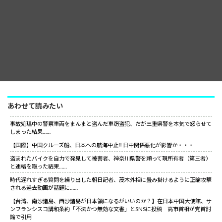
あわせて読みたい
事故処理中の警察車両をまんまと盗んだ車窃盗犯、だが三重県警を本気で怒らせて
しまった結果……
【国際】中国クルーズ船、日本への航海中止‼ 日中関係悪化が影響か・・・
盗まれたバイクを自力で発見して被害者、神奈川県警を頼って現所有者（第三者）
と連絡を取った結果……
時代遅れすぎる質問を繰り出した朝日記者、茂木外相に畳み掛けるように正論攻撃
される過去動画が話題に……
【台湾、南沙諸島、西沙諸島が日本領になるがいいのか？】在日本中国大使館、サ
ンフランシスコ講和条約「不法かつ無効な文書」とSNSに投稿 高市首相が党首討
論で引用