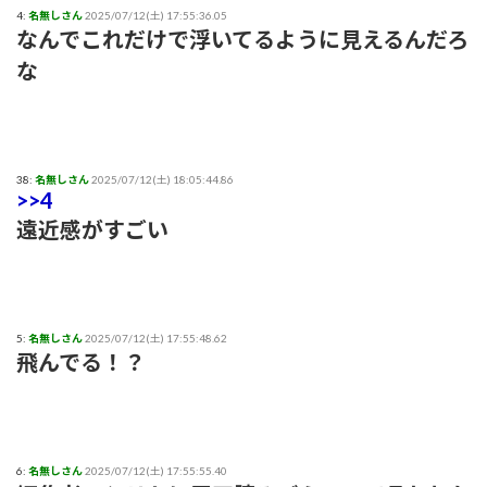
4:
名無しさん
2025/07/12(土) 17:55:36.05
『盛れ！ミ・アモーレ』日本武道館ライブ映像がたった公開8
なんでこれだけで浮いてるように見えるんだろ
日で100万再生突破ｗｗ
な
【画像】女子アナさん、うっかり街中でコートを前開きにして
射精欲を煽ってしまうwwwwww
小髙茉緒アナ 巨乳を乗せる！！【GIF動画あり】
38:
名無しさん
2025/07/12(土) 18:05:44.86
>>4
遠近感がすごい
アンジュルムは川名平山後藤色のサイリウムばっかりだなｗ
ひなーずでレゴランドに行く！
【画像】風俗でこのレベルのキツネ系女子が出てきたらどうす
5:
名無しさん
2025/07/12(土) 17:55:48.62
る？
飛んでる！？
赤木野々花アナ おはよう日本【GIF動画あり】
あいみょん「私が乳出してるみたいな…きもすぎ」ネット上で
6:
名無しさん
2025/07/12(土) 17:55:55.40
出回るAI画像に苦言