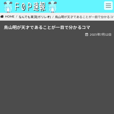
コ
ナ
ン
ビ
テ
ゲ
HOME
なんでも実況(ガリレオ)
鳥山明が天才であることが一目で分かるコ
ン
ー
ツ
シ
鳥山明が天才であることが一目で分かるコマ
へ
ョ
ス
ン
2025年7月12日
キ
に
ッ
移
プ
動