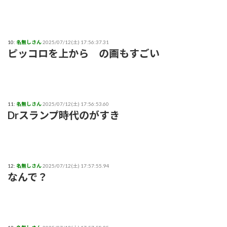
不便だと感じたことは一回もない」「使いたい人だけにすれば
いい」★3
【結論】やっぱロリ巨乳キャラが1番抜ける
10:
名無しさん
2025/07/12(土) 17:56:37.31
ピッコロを上から の画もすごい
【いろいろと？】ミルクボーイ「ある人」からの謝罪に他にい
ると言われることに
本日の｢FNS歌謡祭｣のタイムテーブルがコチラ！！！【乃木坂
11:
名無しさん
2025/07/12(土) 17:56:53.60
46】
Drスランプ時代のがすき
【苦言】あいみょん、「私が乳出してるみたいな画像…AIや
で、きもすぎ」一力両断
12:
名無しさん
2025/07/12(土) 17:57:55.94
なんで？