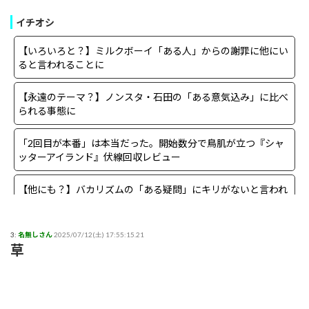
イチオシ
【いろいろと？】ミルクボーイ「ある人」からの謝罪に他にい
ると言われることに
【永遠のテーマ？】ノンスタ・石田の「ある意気込み」に比べ
られる事態に
「2回目が本番」は本当だった。開始数分で鳥肌が立つ『シャ
ッターアイランド』伏線回収レビュー
【他にも？】バカリズムの「ある疑問」にキリがないと言われ
る事態に
【まさか？】勝俣州和さんの「ある理由」よりも驚きの事実が
3:
名無しさん
2025/07/12(土) 17:55:15.21
草
判明することに
【生存確認】Juice=Juice段原瑠々さん、梁川奈々美さんとデー
ト