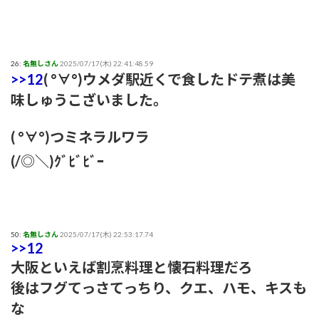
26:
名無しさん
2025/07/17(木) 22:41:48.59
>>12
( °∀°)ウメダ駅近くで食したドテ煮は美
味しゅうこざいました。
( °∀°)つミネラルワラ
(/◎＼)ｸﾞﾋﾞﾋﾞｰ
50:
名無しさん
2025/07/17(木) 22:53:17.74
>>12
大阪といえば割烹料理と懐石料理だろ
後はフグてっさてっちり、クエ、ハモ、キスも
な