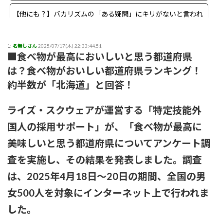
【他にも？】バカリズムの「ある疑問」にキリがないと言われ
る事態に
【まさか？】勝俣州和さんの「ある理由」よりも驚きの事実が
1:
名無しさん
2025/07/17(木) 22:33:44.51
■食べ物が最高においしいと思う都道府県
判明することに
は？食べ物がおいしい都道府県ランキング！
【生存確認】Juice=Juice段原瑠々さん、梁川奈々美さんとデー
約半数が「北海道」と回答！
ト
ライズ・スクウェアが運営する「特定技能外
『盛れ！ミ・アモーレ』日本武道館ライブ映像がたった公開8
日で100万再生突破ｗｗ
国人の採用サポート」が、「食べ物が最高に
美味しいと思う都道府県についてアンケート調
【画像】女子アナさん、うっかり街中でコートを前開きにして
射精欲を煽ってしまうwwwwww
査を実施し、その結果を発表しました。調査
は、2025年4月18日～20日の期間、全国の男
小髙茉緒アナ 巨乳を乗せる！！【GIF動画あり】
女500人を対象にインターネット上で行われま
アンジュルムは川名平山後藤色のサイリウムばっかりだなｗ
した。