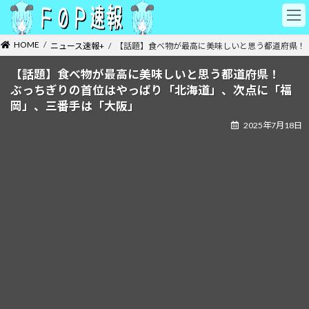
コ
ナ
ン
ビ
テ
ゲ
HOME
ニュース速報+
【話題】食べ物が最高に美味しいと思う都道府県！
ン
ー
ツ
シ
【話題】食べ物が最高に美味しいと思う都道府県！
へ
ョ
ぶっちぎりの首位はやっぱり「北海道」、次点に「福
ス
ン
キ
に
岡」、三番手は「大阪」
ッ
移
2025年7月18日
プ
動