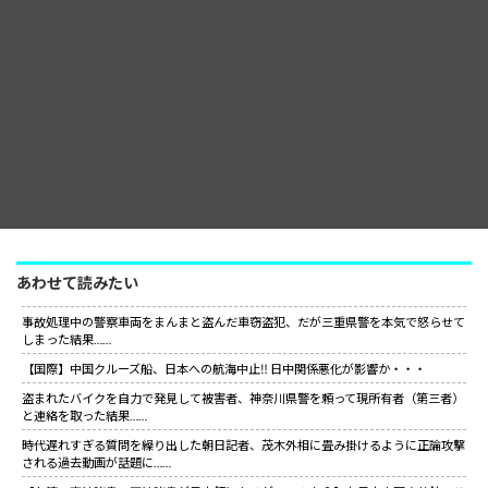
あわせて読みたい
事故処理中の警察車両をまんまと盗んだ車窃盗犯、だが三重県警を本気で怒らせて
しまった結果……
【国際】中国クルーズ船、日本への航海中止‼ 日中関係悪化が影響か・・・
盗まれたバイクを自力で発見して被害者、神奈川県警を頼って現所有者（第三者）
と連絡を取った結果……
時代遅れすぎる質問を繰り出した朝日記者、茂木外相に畳み掛けるように正論攻撃
される過去動画が話題に……