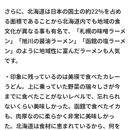
動画あり】
さらに、北海道は日本の国土の約22％を占め
粗品ってくっそ面白いのになんでジジイに嫌われてるん
る面積であることから北海道内でも地域の食
や？？？
文化が異なる事も有名で、「札幌の味噌ラーメ
プリズンブレイク、シーズン1を超えるドラマや映画世の中に
ン」「旭川の醤油ラーメン」「函館の塩ラーメ
存在しない説
ン」のように地域性に富んだラーメンも人気
【テレビ】玉川徹「僕はマイナンバーカードを持っていない。
です。
不便だと感じたことは一回もない」「使いたい人だけにすれば
いい」★3
・印象に残っているのは美瑛で食べたカレー
【結論】やっぱロリ巨乳キャラが1番抜ける
うどん。上に乗っていた野菜の瑞々しさが今
【いろいろと？】ミルクボーイ「ある人」からの謝罪に他にい
までに食べたことがないレベルで、忘れられ
ると言われることに
ないくらい美味しかった。函館で食べたイカ
本日の｢FNS歌謡祭｣のタイムテーブルがコチラ！！！【乃木坂
も、肉厚なのに柔らかく非常に美味しかっ
46】
た。北海道は食材に恵まれているから、何を