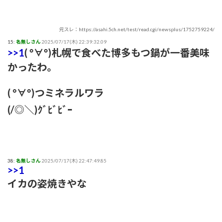
元スレ：https://asahi.5ch.net/test/read.cgi/newsplus/1752759224/
15:
名無しさん
2025/07/17(木) 22:39:32.09
>>1
( °∀°)札幌で食べた博多もつ鍋が一番美味
かったわ。
( °∀°)つミネラルワラ
(/◎＼)ｸﾞﾋﾞﾋﾞｰ
38:
名無しさん
2025/07/17(木) 22:47:49.85
>>1
イカの姿焼きやな