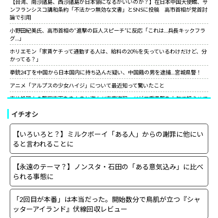
【台湾、南沙諸島、西沙諸島が日本領になるがいいのか？】在日本中国大使館、サ
ンフランシスコ講和条約「不法かつ無効な文書」とSNSに投稿 高市首相が党首討
論で引用
小野田紀美氏、高市首相の“進撃の巨人スピーチ”に反応「これは…兵長キックフラ
グ…」
ホリエモン「家賃ケチって通勤する人は、給料の20％を失っているわけだけど、分
かってる？」
拳銃24丁を中国から日本国内に持ち込んだ疑い、中国籍の男を逮捕…宮城県警！
アニメ「アルプスの少女ハイジ」について最近知って驚いたこと
事故処理中の警察車両をまんまと盗んだ車窃盗犯、だが三重県警を本気で怒らせて
しまった結果……
イチオシ
山上徹也が喉から手が出るほど欲しくて50万円詐欺られた拳銃を3千円で日本国内
で売っていた中国人逮捕
【いろいろと？】ミルクボーイ「ある人」からの謝罪に他にい
【朗報】中国上海ライブ強制終了の大槻マキにグラス米国駐日大使が日本語でエー
ると言われることに
ル！米国バンドの代表曲捧げ「信念貫いて」［12/3］
【世紀の性犯罪】故・ジャニー喜多川氏による性被害への最終的な結末
【永遠のテーマ？】ノンスタ・石田の「ある意気込み」に比べ
小野田紀美氏、高市首相の“進撃の巨人スピーチ”に反応「これは…兵長キックフラ
られる事態に
グ…」
サイコパスってほとんどは社会的に成功している人間なんだがな。
「2回目が本番」は本当だった。開始数分で鳥肌が立つ『シャ
ッターアイランド』伏線回収レビュー