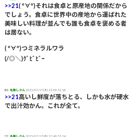
>>21
( °∀°)それは食卓と原産地の関係だから
でしょう。食卓に世界中の産地から運ばれた
美味しい料理が並んでも誰も食卓を褒める者
は居ない。
( °∀°)つミネラルワラ
(/◎＼)ｸﾞﾋﾞﾋﾞｰ
80:
名無しさん
2025/07/17(木) 23:00:52.18
>>21
高いし鮮度が落ちとる、しかも水が硬水
で出汁効かん。これが全て。
22:
名無しさん
2025/07/17(木) 22:40:55.24