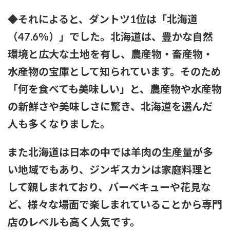
ひなーずでレゴランドに行く！
◆それによると、ダントツ1位は「北海道
【画像】風俗でこのレベルのキツネ系女子が出てきたらどうす
（47.6％）」でした。北海道は、豊かな自然
る？
環境と広大な土地を有し、農産物・畜産物・
赤木野々花アナ おはよう日本【GIF動画あり】
水産物の宝庫として知られています。そのため
「何を食べても美味しい」と、農産物や水産物
あいみょん「私が乳出してるみたいな…きもすぎ」ネット上で
出回るAI画像に苦言
の新鮮さや美味しさに驚き、北海道を選んだ
人も多くなりました。
【感謝】イコラブ人気メンバー・齋藤樹愛羅さんが『盛れ！
ミ・アモーレ』を踊ってくださる
また北海道は日本の中では羊肉の生産量が多
【ファッション】「同級生に笑われたことも」現役女子大生が
「全身レギンス姿」で大学に通う理由
い地域でもあり、ジンギスカンは家庭料理と
して親しまれており、バーベキューや花見な
【騒然】中西香菜さんの夫・福永活也さん「妻が出ていってし
まいました」⇒真相発覚
ど、様々な場面で楽しまれていることから専門
店のレベルも高く人気です。
御手洗菜々アナと南後杏子アナ 踊って胸が微揺れ！！【GIF