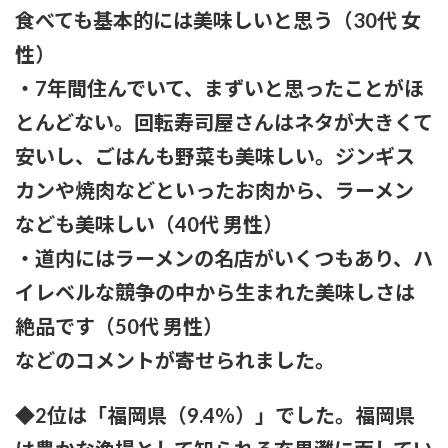
【苦言】あいみょん、「私が乳出してるみたいな画像…AIや
食べても基本的には美味しいと思う（30代 女
で、きもすぎ」一力両断
性）
・7年間住んでいて、まずいと思ったことがほ
とんどない。回転寿司屋さんはネタが大きくて
安いし、ごはんも野菜も美味しい。ジンギス
カンや焼肉などといったお肉から、ラーメン
なども美味しい（40代 男性）
・道内にはラーメンの名店がいくつもあり、ハ
イレベルな競争の中から生まれた美味しさは
絶品です（50代 男性）
などのコメントが寄せられました。
◆2位は「福岡県（9.4％）」でした。福岡県