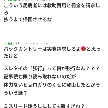
45:
名無しさん
2025/07/19(土) 16:28:33.21
こういう馬鹿者には救助費用と罰金を請求し
ろ
払うまで帰国させるな
46:
名無しさん
2025/07/19(土) 16:28:59.22
バックカントリーは実費請求しろよ
と思っ
たけど
スレタイの「強行」って何が強行なん？？？
記事読む限り読み取れないのだが
体力ないヒョロガリのくせに登山したとかそ
ういう話？
ミスリード誘うしにしても雑すぎね？