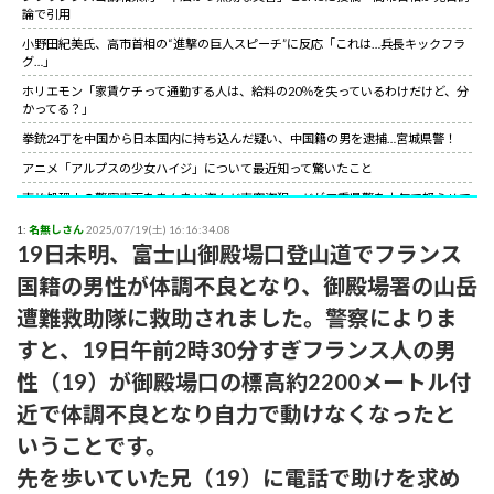
論で引用
小野田紀美氏、高市首相の“進撃の巨人スピーチ”に反応「これは…兵長キックフラ
グ…」
ホリエモン「家賃ケチって通勤する人は、給料の20％を失っているわけだけど、分
かってる？」
拳銃24丁を中国から日本国内に持ち込んだ疑い、中国籍の男を逮捕…宮城県警！
アニメ「アルプスの少女ハイジ」について最近知って驚いたこと
事故処理中の警察車両をまんまと盗んだ車窃盗犯、だが三重県警を本気で怒らせて
しまった結果……
1:
名無しさん
2025/07/19(土) 16:16:34.08
山上徹也が喉から手が出るほど欲しくて50万円詐欺られた拳銃を3千円で日本国内
19日未明、富士山御殿場口登山道でフランス
で売っていた中国人逮捕
国籍の男性が体調不良となり、御殿場署の山岳
【朗報】中国上海ライブ強制終了の大槻マキにグラス米国駐日大使が日本語でエー
ル！米国バンドの代表曲捧げ「信念貫いて」［12/3］
遭難救助隊に救助されました。警察によりま
【世紀の性犯罪】故・ジャニー喜多川氏による性被害への最終的な結末
すと、19日午前2時30分すぎフランス人の男
小野田紀美氏、高市首相の“進撃の巨人スピーチ”に反応「これは…兵長キックフラ
性（19）が御殿場口の標高約2200メートル付
グ…」
近で体調不良となり自力で動けなくなったと
サイコパスってほとんどは社会的に成功している人間なんだがな。
いうことです。
先を歩いていた兄（19）に電話で助けを求め