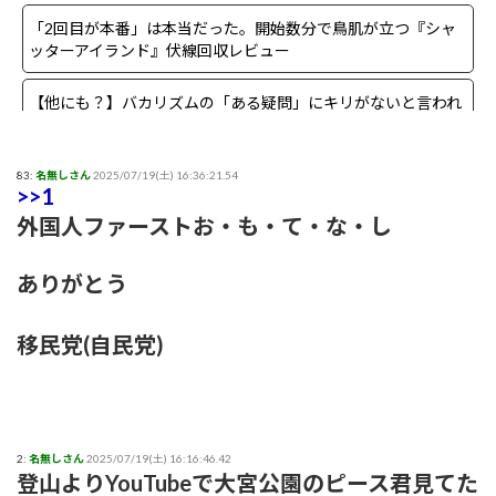
「2回目が本番」は本当だった。開始数分で鳥肌が立つ『シャ
ッターアイランド』伏線回収レビュー
【他にも？】バカリズムの「ある疑問」にキリがないと言われ
る事態に
【まさか？】勝俣州和さんの「ある理由」よりも驚きの事実が
83:
名無しさん
2025/07/19(土) 16:36:21.54
>>1
判明することに
外国人ファーストお・も・て・な・し
【生存確認】Juice=Juice段原瑠々さん、梁川奈々美さんとデー
ト
ありがとう
『盛れ！ミ・アモーレ』日本武道館ライブ映像がたった公開8
移民党(自民党)
日で100万再生突破ｗｗ
【画像】女子アナさん、うっかり街中でコートを前開きにして
射精欲を煽ってしまうwwwwww
2:
名無しさん
2025/07/19(土) 16:16:46.42
小髙茉緒アナ 巨乳を乗せる！！【GIF動画あり】
登山よりYouTubeで大宮公園のピース君見てた