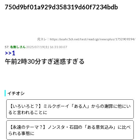
750d9bf01a929d358319d60f7234bdb
元スレ：https://asahi.5ch.net/test/read.cgi/newsplus/1752909394/
57:
名無しさん
2025/07/19(土) 16:31:00.07
>>1
午前2時30分すぎ迷惑すぎる
イチオシ
【いろいろと？】ミルクボーイ「ある人」からの謝罪に他にい
ると言われることに
【永遠のテーマ？】ノンスタ・石田の「ある意気込み」に比べ
られる事態に