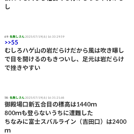
し
69:
名無しさん
2025/07/19(土) 16:33:29.59
>>55
むしろハゲ山の岩だらけだから風は吹き曝し
で目を開けるのもきついし、足元は岩だらけ
で挫きやすい
58:
名無しさん
2025/07/19(土) 16:31:21.68
御殿場口新五合目の標高は1440ｍ
800ｍも登らないうちに遭難した
ちなみに富士スバルライン（吉田口）は2400
ｍ