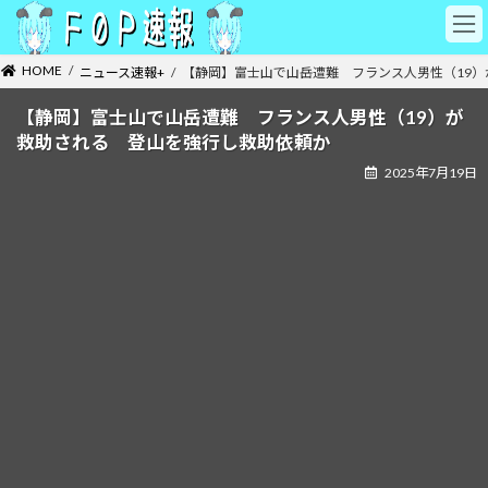
コ
ナ
ン
ビ
テ
ゲ
HOME
ニュース速報+
【静岡】富士山で山岳遭難 フランス人男性（19
ン
ー
ツ
シ
【静岡】富士山で山岳遭難 フランス人男性（19）が
へ
ョ
救助される 登山を強行し救助依頼か
ス
ン
キ
に
2025年7月19日
ッ
移
プ
動