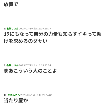
本日の｢FNS歌謡祭｣のタイムテーブルがコチラ！！！【乃木坂
放置で
46】
【苦言】あいみょん、「私が乳出してるみたいな画像…AIや
で、きもすぎ」一力両断
8:
名無しさん
2025/07/19(土) 16:19:29.79
19にもなって自分の力量も知らずイキって助
けを求めるのダサい
9:
名無しさん
2025/07/19(土) 16:19:50.34
まあこういう人のことよ
10:
名無しさん
2025/07/19(土) 16:20:16.86
当たり屋か