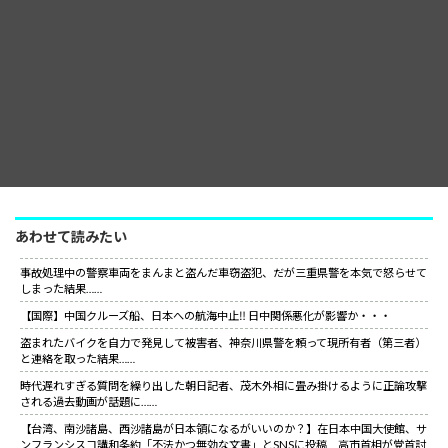
あわせて読みたい
事故処理中の警察車両をまんまと盗んだ車窃盗犯、だが三重県警を本気で怒らせて
しまった結果……
【国際】中国クルーズ船、日本への航海中止‼ 日中関係悪化が影響か・・・
盗まれたバイクを自力で発見して被害者、神奈川県警を頼って現所有者（第三者）
と連絡を取った結果……
時代遅れすぎる質問を繰り出した朝日記者、茂木外相に畳み掛けるように正論攻撃
される過去動画が話題に……
【台湾、南沙諸島、西沙諸島が日本領になるがいいのか？】在日本中国大使館、サ
ンフランシスコ講和条約「不法かつ無効な文書」とSNSに投稿 高市首相が党首討