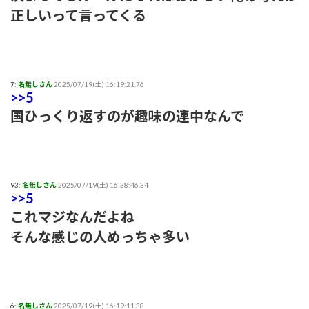
まいました」⇒真相発覚
正しいって言ってくる
御手洗菜々アナと南後杏子アナ 踊って胸が微揺れ！！【GIF
動画あり】
粗品ってくっそ面白いのになんでジジイに嫌われてるん
7:
名無しさん
2025/07/19(土) 16:19:21.76
>>5
や？？？
国ひっくり返すのが趣味の連中なんで
プリズンブレイク、シーズン1を超えるドラマや映画世の中に
存在しない説
【テレビ】玉川徹「僕はマイナンバーカードを持っていない。
93:
名無しさん
2025/07/19(土) 16:38:46.34
不便だと感じたことは一回もない」「使いたい人だけにすれば
>>5
いい」★3
これマジなんだよね
そんな感じの人めっちゃ多い
【結論】やっぱロリ巨乳キャラが1番抜ける
【いろいろと？】ミルクボーイ「ある人」からの謝罪に他にい
ると言われることに
6:
名無しさん
2025/07/19(土) 16:19:11.38