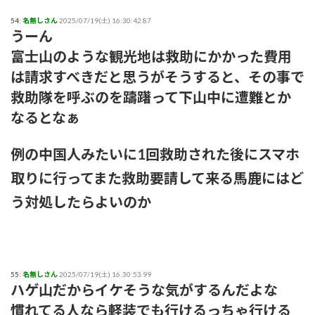
54:
名無しさん
2025/07/19(土) 16:30:42.87
うーん
富士山のような観光地は救助にかかった費用
は請求すべきだと思うがそうすると、その事で
救助隊を呼ぶのを躊躇って下山中に遭難とか
なるとなぁ
例の中国人みたいに1回救助された後にスマホ
取りに行ってまた救助要請して来る馬鹿にはど
う対処したらよいのか
55:
名無しさん
2025/07/19(土) 16:30:53.99
ハゲ山だからイケそうな気がするんだよな
慣れてる人なら軽装でも行けるっちゃ行ける