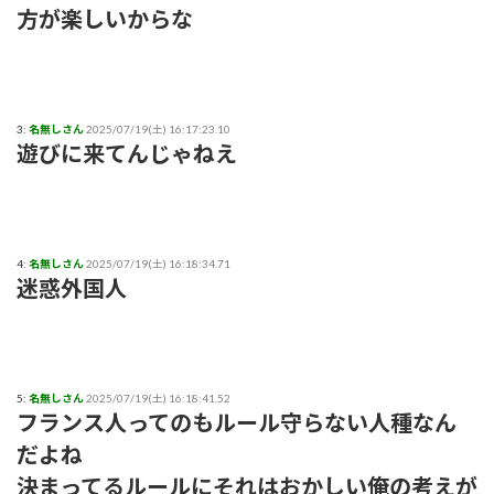
方が楽しいからな
アンジュルムは川名平山後藤色のサイリウムばっかりだなｗ
ひなーずでレゴランドに行く！
3:
名無しさん
2025/07/19(土) 16:17:23.10
【画像】風俗でこのレベルのキツネ系女子が出てきたらどうす
遊びに来てんじゃねえ
る？
赤木野々花アナ おはよう日本【GIF動画あり】
あいみょん「私が乳出してるみたいな…きもすぎ」ネット上で
4:
名無しさん
2025/07/19(土) 16:18:34.71
出回るAI画像に苦言
迷惑外国人
【感謝】イコラブ人気メンバー・齋藤樹愛羅さんが『盛れ！
ミ・アモーレ』を踊ってくださる
5:
名無しさん
2025/07/19(土) 16:18:41.52
【ファッション】「同級生に笑われたことも」現役女子大生が
フランス人ってのもルール守らない人種なん
「全身レギンス姿」で大学に通う理由
だよね
【騒然】中西香菜さんの夫・福永活也さん「妻が出ていってし
決まってるルールにそれはおかしい俺の考えが