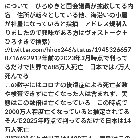
について ひろゆきと国会議員が拡散してる内
射精欲を煽ってしまうwwwwww
容 住所が転々としている他、海沿いの小屋
小髙茉緒アナ 巨乳を乗せる！！【GIF動画あり】
が社屋になっていると指摘 アドレス規制入
りましたので興味がある方はヴォストーク＋
アンジュルムは川名平山後藤色のサイリウムばっかりだなｗ
ひろゆきで検索)
ひなーずでレゴランドに行く！
://twitter.com/hirox246/status/1945326657
0716692912年前の2023年3月時点で判って
【画像】風俗でこのレベルのキツネ系女子が出てきたらどうす
るだけで世界で688万人死亡 日本では7万人
る？
死んでる
赤木野々花アナ おはよう日本【GIF動画あり】
この数字にはコロナの後遺症による死亡者数
や検査できずに亡くなった人は含まれず、実
あいみょん「私が乳出してるみたいな…きもすぎ」ネット上で
態はこの数倍は亡くなっている この時点で
出回るAI画像に苦言
2000万人程度亡くなっていると推定されてる
【感謝】イコラブ人気メンバー・齋藤樹愛羅さんが『盛れ！
そんで2025年時点で判ってるだけで日本は14
ミ・アモーレ』を踊ってくださる
万人死亡