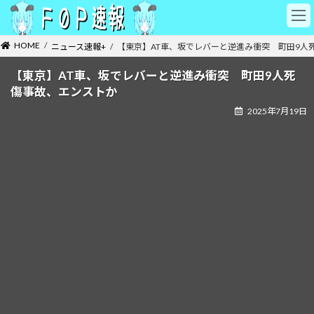
コ
ナ
ン
ビ
テ
ゲ
HOME
ニュース速報+
【東京】AT車、坂でレバーと逆進み衝突 町田9人
ン
ー
ツ
シ
【東京】AT車、坂でレバーと逆進み衝突 町田9人死
へ
ョ
傷事故、エンストか
ス
ン
キ
に
2025年7月19日
ッ
移
プ
動