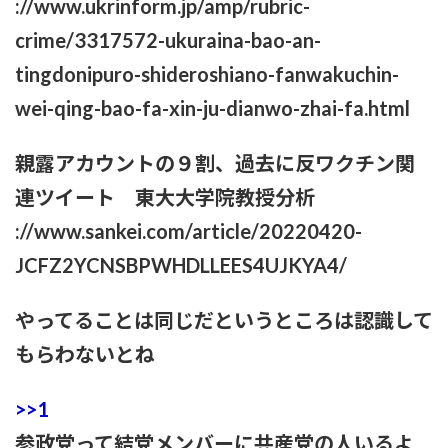
://www.ukrinform.jp/amp/rubric-
【いろいろと？】ミルクボーイ「ある人」からの謝罪に他にい
crime/3317572-ukuraina-bao-an-
ると言われることに
tingdonipuro-shideroshiano-fanwakuchin-
本日の｢FNS歌謡祭｣のタイムテーブルがコチラ！！！【乃木坂
wei-qing-bao-fa-xin-ju-dianwo-zhai-fa.html
46】
【苦言】あいみょん、「私が乳出してるみたいな画像…AIや
親露アカウントの９割、過去に反ワクチン関
で、きもすぎ」一力両断
連ツイート 東大大学院教授分析
://www.sankei.com/article/20220420-
JCFZ2YCNSBPWHDLLEES4UJKYA4/
やってることは同じだというところは認識して
もらわないとね
>>1
参政党って結党メンバーに共産党の人いるよ