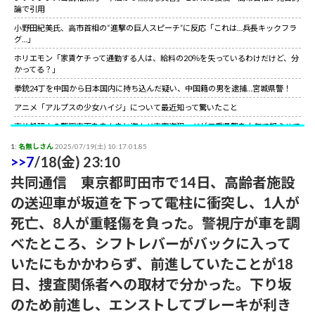
論で引用
小野田紀美氏、高市首相の“進撃の巨人スピーチ”に反応「これは…兵長キックフラ
グ…」
ホリエモン「家賃ケチって通勤する人は、給料の20％を失っているわけだけど、分
かってる？」
拳銃24丁を中国から日本国内に持ち込んだ疑い、中国籍の男を逮捕…宮城県警！
アニメ「アルプスの少女ハイジ」について最近知って驚いたこと
事故処理中の警察車両をまんまと盗んだ車窃盗犯、だが三重県警を本気で怒らせて
しまった結果……
1:
名無しさん
2025/07/19(土) 10:17:01.85
山上徹也が喉から手が出るほど欲しくて50万円詐欺られた拳銃を3千円で日本国内
>>7
/18(金) 23:10
で売っていた中国人逮捕
共同通信 東京都町田市で14日、高齢者施設
【朗報】中国上海ライブ強制終了の大槻マキにグラス米国駐日大使が日本語でエー
ル！米国バンドの代表曲捧げ「信念貫いて」［12/3］
の送迎車が坂道を下って電柱に衝突し、1人が
【世紀の性犯罪】故・ジャニー喜多川氏による性被害への最終的な結末
死亡、8人が重軽傷を負った。警視庁が車を調
小野田紀美氏、高市首相の“進撃の巨人スピーチ”に反応「これは…兵長キックフラ
べたところ、シフトレバーがバックに入って
グ…」
いたにもかかわらず、前進していたことが18
サイコパスってほとんどは社会的に成功している人間なんだがな。
日、捜査関係者への取材で分かった。下り坂
のため前進し、エンストしてブレーキが利き