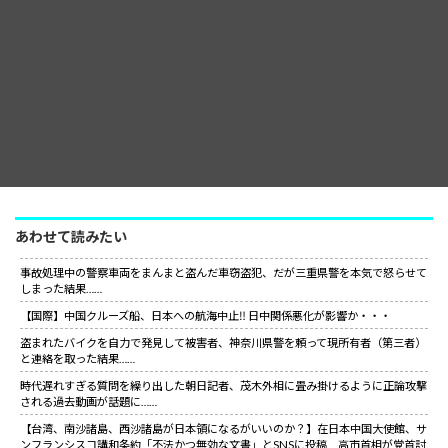
あわせて読みたい
事故処理中の警察車両をまんまと盗んだ車窃盗犯、だが三重県警を本気で怒らせて
しまった結果……
【国際】中国クルーズ船、日本への航海中止‼ 日中関係悪化が影響か・・・
盗まれたバイクを自力で発見して被害者、神奈川県警を頼って現所有者（第三者）
と連絡を取った結果……
時代遅れすぎる質問を繰り出した朝日記者、茂木外相に畳み掛けるように正論攻撃
される過去動画が話題に……
【台湾、南沙諸島、西沙諸島が日本領になるがいいのか？】在日本中国大使館、サ
ンフランシスコ講和条約「不法かつ無効な文書」とSNSに投稿 高市首相が党首討