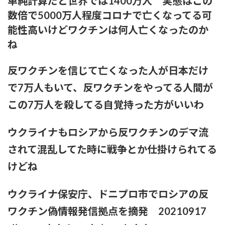
単純計算だと世界では1400万人 実態はこの
【ファッション】「同級生に笑われたことも」現役女子大生が
「全身レギンス姿」で大学に通う理由
数倍で5000万人程度コロナで亡くなってる可
能性高いけどワクチンは何人亡くなったのか
【騒然】中西香菜さんの夫・福永活也さん「妻が出ていってし
ね
まいました」⇒真相発覚
反ワクチンを信じて亡くなった人が日本だけ
御手洗菜々アナと南後杏子アナ 踊って胸が微揺れ！！【GIF
動画あり】
で7万人もいて、反ワクチンをやってる人間が
この7万人を殺してる自覚持った方がいいわ
粗品ってくっそ面白いのになんでジジイに嫌われてるん
や？？？
ウクライナもロシアから反ワクチンのデマ流
プリズンブレイク、シーズン1を超えるドラマや映画世の中に
存在しない説
されて混乱してた時に戦争とか仕掛けられてる
けどね
【テレビ】玉川徹「僕はマイナンバーカードを持っていない。
不便だと感じたことは一回もない」「使いたい人だけにすれば
いい」★3
ウクライナ保安庁、ドニプロ市でロシアの反
ワクチン偽情報発信拠点を摘発 20210917
【結論】やっぱロリ巨乳キャラが1番抜ける