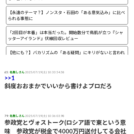
【永遠のテーマ？】ノンスタ・石田の「ある意気込み」に比べ
られる事態に
「2回目が本番」は本当だった。開始数分で鳥肌が立つ『シャ
ッターアイランド』伏線回収レビュー
【他にも？】バカリズムの「ある疑問」にキリがないと言われ
る事態に
【まさか？】勝俣州和さんの「ある理由」よりも驚きの事実が
65:
名無しさん
2025/07/19(土) 10:33:54.58
>>1
判明することに
斜度おおまかでいいから書けよプロだろ
【生存確認】Juice=Juice段原瑠々さん、梁川奈々美さんとデー
ト
『盛れ！ミ・アモーレ』日本武道館ライブ映像がたった公開8
79:
名無しさん
2025/07/19(土) 10:36:03.98
日で100万再生突破ｗｗ
参政党とヴォストーク(ロシア語で東という意
味 参政党が税金で4000万円送付してる会社
【画像】女子アナさん、うっかり街中でコートを前開きにして