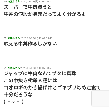
59:
名無しさん
2025/08/03(日) 10:07:26.71
スーパーで牛肉買うと
牛丼の値段が異常だってよく分かるよ
60:
名無しさん
2025/08/03(日) 10:07:39.43
映える牛丼作るしかない
61:
名無しさん
2025/08/03(日) 10:07:53.53
ジャップに牛肉なんてブタに真珠
この中抜き劣等人種には
コオロギのかき揚げ丼とゴキブリ炒め定食で
十分だろうな
(´・ω・`)