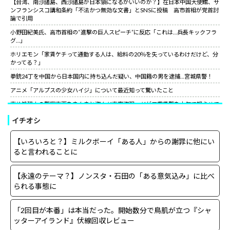
【台湾、南沙諸島、西沙諸島が日本領になるがいいのか？】在日本中国大使館、サ
ンフランシスコ講和条約「不法かつ無効な文書」とSNSに投稿 高市首相が党首討
論で引用
小野田紀美氏、高市首相の“進撃の巨人スピーチ”に反応「これは…兵長キックフラ
グ…」
ホリエモン「家賃ケチって通勤する人は、給料の20％を失っているわけだけど、分
かってる？」
拳銃24丁を中国から日本国内に持ち込んだ疑い、中国籍の男を逮捕…宮城県警！
アニメ「アルプスの少女ハイジ」について最近知って驚いたこと
事故処理中の警察車両をまんまと盗んだ車窃盗犯、だが三重県警を本気で怒らせて
しまった結果……
イチオシ
山上徹也が喉から手が出るほど欲しくて50万円詐欺られた拳銃を3千円で日本国内
で売っていた中国人逮捕
【いろいろと？】ミルクボーイ「ある人」からの謝罪に他にい
【朗報】中国上海ライブ強制終了の大槻マキにグラス米国駐日大使が日本語でエー
ると言われることに
ル！米国バンドの代表曲捧げ「信念貫いて」［12/3］
【世紀の性犯罪】故・ジャニー喜多川氏による性被害への最終的な結末
【永遠のテーマ？】ノンスタ・石田の「ある意気込み」に比べ
小野田紀美氏、高市首相の“進撃の巨人スピーチ”に反応「これは…兵長キックフラ
られる事態に
グ…」
サイコパスってほとんどは社会的に成功している人間なんだがな。
「2回目が本番」は本当だった。開始数分で鳥肌が立つ『シャ
ッターアイランド』伏線回収レビュー