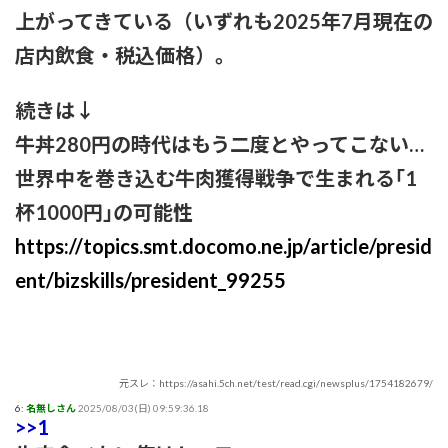
【苦言】あいみょん、「私が乳出してるみたいな画像…AIや
上がってきている（いずれも2025年7月現在の
で、きもすぎ」一力両断
店内飲食・税込価格）。
続きは↓
牛丼280円の時代はもう二度とやってこない…
世界中を巻き込む牛肉獲得戦争で生まれる｢1
杯1000円｣の可能性
https://topics.smt.docomo.ne.jp/article/presid
ent/bizskills/president_99255
元スレ：https://asahi.5ch.net/test/read.cgi/newsplus/1754182679/
6:
名無しさん
2025/08/03(日) 09:59:36.18
>>1