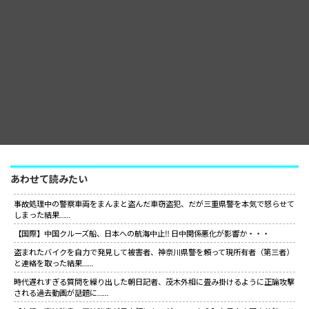
あわせて読みたい
事故処理中の警察車両をまんまと盗んだ車窃盗犯、だが三重県警を本気で怒らせて
しまった結果……
【国際】中国クルーズ船、日本への航海中止‼ 日中関係悪化が影響か・・・
盗まれたバイクを自力で発見して被害者、神奈川県警を頼って現所有者（第三者）
と連絡を取った結果……
時代遅れすぎる質問を繰り出した朝日記者、茂木外相に畳み掛けるように正論攻撃
される過去動画が話題に……