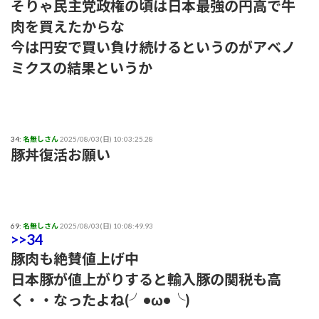
そりゃ民主党政権の頃は日本最強の円高で牛
肉を買えたからな
今は円安で買い負け続けるというのがアベノ
ミクスの結果というか
34:
名無しさん
2025/08/03(日) 10:03:25.28
豚丼復活お願い
69:
名無しさん
2025/08/03(日) 10:08:49.93
>>34
豚肉も絶賛値上げ中
日本豚が値上がりすると輸入豚の関税も高
く・・なったよね(╯•ω•╰)