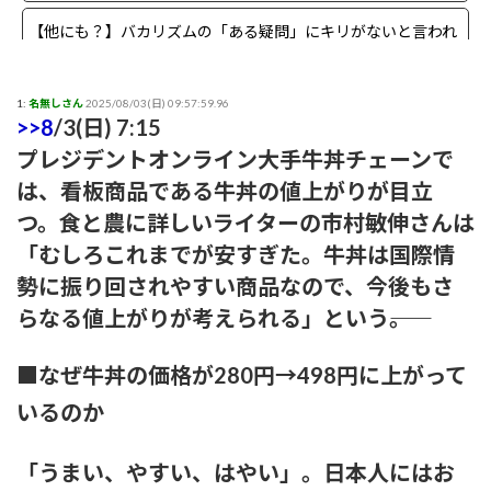
【他にも？】バカリズムの「ある疑問」にキリがないと言われ
る事態に
【まさか？】勝俣州和さんの「ある理由」よりも驚きの事実が
1:
名無しさん
2025/08/03(日) 09:57:59.96
>>8
/3(日) 7:15
判明することに
プレジデントオンライン大手牛丼チェーンで
【生存確認】Juice=Juice段原瑠々さん、梁川奈々美さんとデー
は、看板商品である牛丼の値上がりが目立
ト
つ。食と農に詳しいライターの市村敏伸さんは
「むしろこれまでが安すぎた。牛丼は国際情
『盛れ！ミ・アモーレ』日本武道館ライブ映像がたった公開8
日で100万再生突破ｗｗ
勢に振り回されやすい商品なので、今後もさ
らなる値上がりが考えられる」という――。
【画像】女子アナさん、うっかり街中でコートを前開きにして
射精欲を煽ってしまうwwwwww
■なぜ牛丼の価格が280円→498円に上がって
小髙茉緒アナ 巨乳を乗せる！！【GIF動画あり】
いるのか
アンジュルムは川名平山後藤色のサイリウムばっかりだなｗ
「うまい、やすい、はやい」。日本人にはお