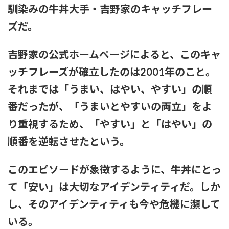
ひなーずでレゴランドに行く！
馴染みの牛丼大手・吉野家のキャッチフレー
ズだ。
【画像】風俗でこのレベルのキツネ系女子が出てきたらどうす
る？
吉野家の公式ホームページによると、このキャ
赤木野々花アナ おはよう日本【GIF動画あり】
ッチフレーズが確立したのは2001年のこと。
それまでは「うまい、はやい、やすい」の順
あいみょん「私が乳出してるみたいな…きもすぎ」ネット上で
出回るAI画像に苦言
番だったが、「うまいとやすいの両立」をよ
【感謝】イコラブ人気メンバー・齋藤樹愛羅さんが『盛れ！
り重視するため、「やすい」と「はやい」の
ミ・アモーレ』を踊ってくださる
順番を逆転させたという。
【ファッション】「同級生に笑われたことも」現役女子大生が
「全身レギンス姿」で大学に通う理由
このエピソードが象徴するように、牛丼にとっ
て「安い」は大切なアイデンティティだ。しか
【騒然】中西香菜さんの夫・福永活也さん「妻が出ていってし
まいました」⇒真相発覚
し、そのアイデンティティも今や危機に瀕して
いる。
御手洗菜々アナと南後杏子アナ 踊って胸が微揺れ！！【GIF