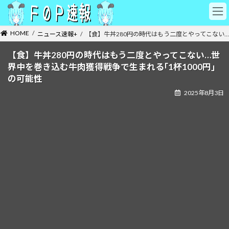
コ
ナ
ン
ビ
テ
ゲ
HOME
ニュース速報+
【食】牛丼280円の時代はもう二度とやってこない…
ン
ー
ツ
シ
【食】牛丼280円の時代はもう二度とやってこない…世
へ
ョ
界中を巻き込む牛肉獲得戦争で生まれる｢1杯1000円｣
ス
ン
キ
に
の可能性
ッ
移
2025年8月3日
プ
動