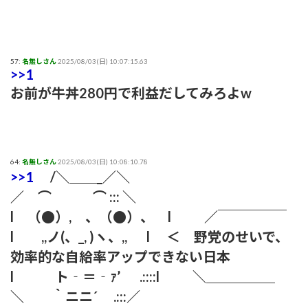
57:
名無しさん
2025/08/03(日) 10:07:15.63
>>1
お前が牛丼280円で利益だしてみろよw
64:
名無しさん
2025/08/03(日) 10:08:10.78
>>1
/＼＿＿_／＼
／ ⌒ ⌒ ::: ＼
l （●）, 、（●）、 l ／￣￣￣￣￣
l ,,ノ(、_, )ヽ、,, l ＜ 野党のせいで、
効率的な自給率アップできない日本
l ト‐＝‐ｧ’ .::::l ＼＿＿＿＿＿
＼ ｀ニニ´ .:::／