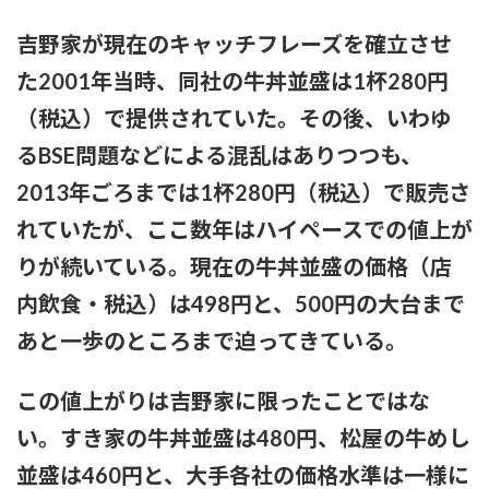
動画あり】
吉野家が現在のキャッチフレーズを確立させ
粗品ってくっそ面白いのになんでジジイに嫌われてるん
た2001年当時、同社の牛丼並盛は1杯280円
や？？？
（税込）で提供されていた。その後、いわゆ
プリズンブレイク、シーズン1を超えるドラマや映画世の中に
るBSE問題などによる混乱はありつつも、
存在しない説
2013年ごろまでは1杯280円（税込）で販売さ
【テレビ】玉川徹「僕はマイナンバーカードを持っていない。
れていたが、ここ数年はハイペースでの値上が
不便だと感じたことは一回もない」「使いたい人だけにすれば
いい」★3
りが続いている。現在の牛丼並盛の価格（店
内飲食・税込）は498円と、500円の大台まで
【結論】やっぱロリ巨乳キャラが1番抜ける
あと一歩のところまで迫ってきている。
【いろいろと？】ミルクボーイ「ある人」からの謝罪に他にい
ると言われることに
この値上がりは吉野家に限ったことではな
本日の｢FNS歌謡祭｣のタイムテーブルがコチラ！！！【乃木坂
い。すき家の牛丼並盛は480円、松屋の牛めし
46】
並盛は460円と、大手各社の価格水準は一様に