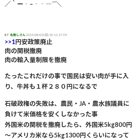
／｀ー‐–‐‐―´´＼
87:
名無しさん
2025/08/03(日) 10:11:27.59
>>1
円安政策廃止
肉の関税撤廃
肉の輸入量制限を撤廃
たったこれだけの事で国民は安い肉が手に入
り、牛丼も１杯２８０円になるで
石破政権の失敗は、農民・JA・農水族議員に
負けて米価格を安くしなかった事
外国米の関税を撤廃したら、外国米5kg800円
～アメリカ米なら5kg1300円くらいになって