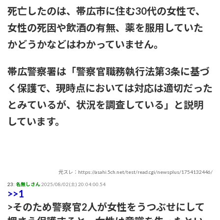
動画あり】
死亡したのは、帯広市に住む30代の女性で、
女性の死因や飲酒の有無、薬を服用していた
粗品ってくっそ面白いのになんでジジイに嫌われてるん
や？？？
かどうかなどはわかっていません。
プリズンブレイク、シーズン1を超えるドラマや映画世の中に
帯広警察署は「警察官職務執行法第3条に基づ
存在しない説
く保護で、現時点においては対応は適切だった
【テレビ】玉川徹「僕はマイナンバーカードを持っていない。
とみているが、状況を調査している」と説明
不便だと感じたことは一回もない」「使いたい人だけにすれば
いい」★3
しています。
【結論】やっぱロリ巨乳キャラが1番抜ける
【いろいろと？】ミルクボーイ「ある人」からの謝罪に他にい
ると言われることに
元スレ：https://asahi.5ch.net/test/read.cgi/newsplus/1754132446/
23:
名無しさん
2025/08/02(土) 20:04:00.54
>>1
本日の｢FNS歌謡祭｣のタイムテーブルがコチラ！！！【乃木坂
46】
>そのため警察官2人が女性をうつぶせにして