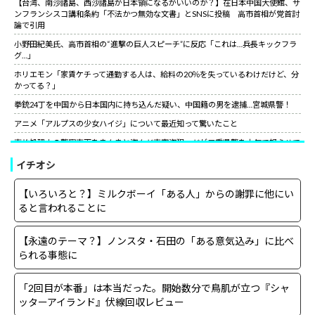
【台湾、南沙諸島、西沙諸島が日本領になるがいいのか？】在日本中国大使館、サ
ンフランシスコ講和条約「不法かつ無効な文書」とSNSに投稿 高市首相が党首討
論で引用
小野田紀美氏、高市首相の“進撃の巨人スピーチ”に反応「これは…兵長キックフラ
グ…」
ホリエモン「家賃ケチって通勤する人は、給料の20％を失っているわけだけど、分
かってる？」
拳銃24丁を中国から日本国内に持ち込んだ疑い、中国籍の男を逮捕…宮城県警！
アニメ「アルプスの少女ハイジ」について最近知って驚いたこと
事故処理中の警察車両をまんまと盗んだ車窃盗犯、だが三重県警を本気で怒らせて
しまった結果……
イチオシ
山上徹也が喉から手が出るほど欲しくて50万円詐欺られた拳銃を3千円で日本国内
で売っていた中国人逮捕
【いろいろと？】ミルクボーイ「ある人」からの謝罪に他にい
【朗報】中国上海ライブ強制終了の大槻マキにグラス米国駐日大使が日本語でエー
ると言われることに
ル！米国バンドの代表曲捧げ「信念貫いて」［12/3］
【世紀の性犯罪】故・ジャニー喜多川氏による性被害への最終的な結末
【永遠のテーマ？】ノンスタ・石田の「ある意気込み」に比べ
小野田紀美氏、高市首相の“進撃の巨人スピーチ”に反応「これは…兵長キックフラ
られる事態に
グ…」
サイコパスってほとんどは社会的に成功している人間なんだがな。
「2回目が本番」は本当だった。開始数分で鳥肌が立つ『シャ
ッターアイランド』伏線回収レビュー