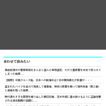
あわせて読みたい
事故処理中の警察車両をまんまと盗んだ車窃盗犯、だが三重県警を本気で怒らせて
しまった結果……
【国際】中国クルーズ船、日本への航海中止‼ 日中関係悪化が影響か・・・
盗まれたバイクを自力で発見して被害者、神奈川県警を頼って現所有者（第三者）
と連絡を取った結果……
時代遅れすぎる質問を繰り出した朝日記者、茂木外相に畳み掛けるように正論攻撃
される過去動画が話題に……