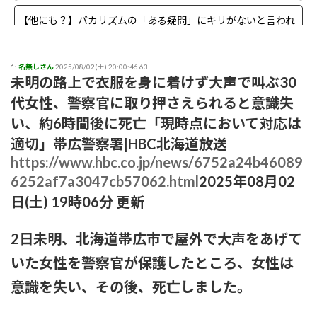
【他にも？】バカリズムの「ある疑問」にキリがないと言われ
る事態に
【まさか？】勝俣州和さんの「ある理由」よりも驚きの事実が
1:
名無しさん
2025/08/02(土) 20:00:46.63
未明の路上で衣服を身に着けず大声で叫ぶ30
判明することに
代女性、警察官に取り押さえられると意識失
【生存確認】Juice=Juice段原瑠々さん、梁川奈々美さんとデー
い、約6時間後に死亡「現時点において対応は
ト
適切」帯広警察署|HBC北海道放送
https://www.hbc.co.jp/news/6752a24b46089
『盛れ！ミ・アモーレ』日本武道館ライブ映像がたった公開8
日で100万再生突破ｗｗ
6252af7a3047cb57062.html
2025年08月02
日(土) 19時06分 更新
【画像】女子アナさん、うっかり街中でコートを前開きにして
射精欲を煽ってしまうwwwwww
2日未明、北海道帯広市で屋外で大声をあげて
小髙茉緒アナ 巨乳を乗せる！！【GIF動画あり】
いた女性を警察官が保護したところ、女性は
意識を失い、その後、死亡しました。
アンジュルムは川名平山後藤色のサイリウムばっかりだなｗ