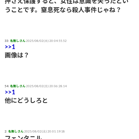
押さえ保護すると、女性は意識を失ったとい
【苦言】あいみょん、「私が乳出してるみたいな画像…AIや
うことです。窒息死なら殺人事件じゃね？
で、きもすぎ」一力両断
33:
名無しさん
2025/08/02(土) 20:04:55.52
>>1
画像は？
54:
名無しさん
2025/08/02(土) 20:06:28.14
>>1
他にどうしろと
2:
名無しさん
2025/08/02(土) 20:01:19.18
フェンタニル