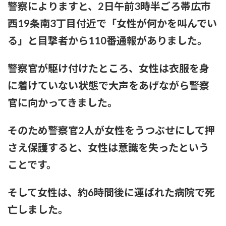
警察によりますと、2日午前3時半ごろ帯広市
ひなーずでレゴランドに行く！
西19条南3丁目付近で「女性が何かを叫んでい
【画像】風俗でこのレベルのキツネ系女子が出てきたらどうす
る」と目撃者から110番通報がありました。
る？
赤木野々花アナ おはよう日本【GIF動画あり】
警察官が駆け付けたところ、女性は衣服を身
に着けていない状態で大声をあげながら警察
あいみょん「私が乳出してるみたいな…きもすぎ」ネット上で
出回るAI画像に苦言
官に向かってきました。
【感謝】イコラブ人気メンバー・齋藤樹愛羅さんが『盛れ！
そのため警察官2人が女性をうつぶせにして押
ミ・アモーレ』を踊ってくださる
さえ保護すると、女性は意識を失ったという
【ファッション】「同級生に笑われたことも」現役女子大生が
ことです。
「全身レギンス姿」で大学に通う理由
【騒然】中西香菜さんの夫・福永活也さん「妻が出ていってし
そして女性は、約6時間後に運ばれた病院で死
まいました」⇒真相発覚
亡しました。
御手洗菜々アナと南後杏子アナ 踊って胸が微揺れ！！【GIF