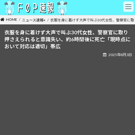
コ
ナ
ン
ビ
テ
ゲ
HOME
ニュース速報+
衣服を身に着けず大声で叫ぶ30代女性、警察官に
ン
ー
ツ
シ
衣服を身に着けず大声で叫ぶ30代女性、警察官に取り
へ
ョ
押さえられると意識失い、約6時間後に死亡「現時点に
ス
ン
キ
に
おいて対応は適切」帯広
ッ
移
2025年8月3日
プ
動