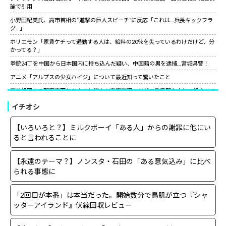
論で引用
小野田紀美氏、高市首相の“進撃の巨人スピーチ”に反応「これは…兵長キックフラ
グ…」
ホリエモン「家賃ケチって通勤する人は、給料の20％を失っているわけだけど、分
かってる？」
拳銃24丁を中国から日本国内に持ち込んだ疑い、中国籍の男を逮捕…宮城県警！
アニメ「アルプスの少女ハイジ」について最近知って驚いたこと
事故処理中の警察車両をまんまと盗んだ車窃盗犯、だが三重県警を本気で怒らせて
しまった結果……
イチオシ
山上徹也が喉から手が出るほど欲しくて50万円詐欺られた拳銃を3千円で日本国内
で売っていた中国人逮捕
【いろいろと？】ミルクボーイ「ある人」からの謝罪に他にい
【朗報】中国上海ライブ強制終了の大槻マキにグラス米国駐日大使が日本語でエー
ると言われることに
ル！米国バンドの代表曲捧げ「信念貫いて」［12/3］
【世紀の性犯罪】故・ジャニー喜多川氏による性被害への最終的な結末
【永遠のテーマ？】ノンスタ・石田の「ある意気込み」に比べ
小野田紀美氏、高市首相の“進撃の巨人スピーチ”に反応「これは…兵長キックフラ
られる事態に
グ…」
サイコパスってほとんどは社会的に成功している人間なんだがな。
「2回目が本番」は本当だった。開始数分で鳥肌が立つ『シャ
ッターアイランド』伏線回収レビュー