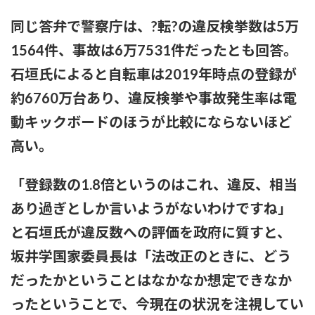
同じ答弁で警察庁は、?転?の違反検挙数は5万
粗品ってくっそ面白いのになんでジジイに嫌われてるん
や？？？
1564件、事故は6万7531件だったとも回答。
石垣氏によると自転車は2019年時点の登録が
プリズンブレイク、シーズン1を超えるドラマや映画世の中に
存在しない説
約6760万台あり、違反検挙や事故発生率は電
【テレビ】玉川徹「僕はマイナンバーカードを持っていない。
動キックボードのほうが比較にならないほど
不便だと感じたことは一回もない」「使いたい人だけにすれば
高い。
いい」★3
【結論】やっぱロリ巨乳キャラが1番抜ける
「登録数の1.8倍というのはこれ、違反、相当
あり過ぎとしか言いようがないわけですね」
【いろいろと？】ミルクボーイ「ある人」からの謝罪に他にい
ると言われることに
と石垣氏が違反数への評価を政府に質すと、
坂井学国家委員長は「法改正のときに、どう
本日の｢FNS歌謡祭｣のタイムテーブルがコチラ！！！【乃木坂
46】
だったかということはなかなか想定できなか
ったということで、今現在の状況を注視してい
【苦言】あいみょん、「私が乳出してるみたいな画像…AIや