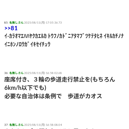
85:
名無しさん
2025/08/11(月) 17:05:36.73
>>81
ｲ-ｶﾗｵﾏｴﾊﾊﾔｸｶｴﾙｶ ﾄｳﾌﾉｶﾄﾞﾆｱﾀﾏﾌﾞﾂｹﾃﾀﾋﾈ ｲｷﾙｶﾁﾉﾅ
ｲﾆﾎﾝﾉﾛｳｶﾞｲｷｾｲﾁｭｳ
36:
名無しさん
2025/08/11(月) 16:58:02.68
座席付き、３輪の歩道走行禁止を(もちろん
6km/h以下でも)
必要な自治体は条例で 歩道がカオス
37:
名無しさん
2025/08/11(月) 16:58:08.04