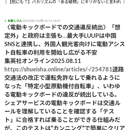
【他にも？】バカリズムの「ある疑問」にキリがないと言われ
る事態に
【まさか？】勝俣州和さんの「ある理由」よりも驚きの事実が
1:
名無しさん
2025/08/11(月) 16:51:16.87
〈電動キックボードでの交通違反続出〉「想
判明することに
定外」と政府は主張も…最大手LUUPは中国
【生存確認】Juice=Juice段原瑠々さん、梁川奈々美さんとデー
SNSと連携し、外国人観光客向けに電動アシス
ト
ト自転車の利用を開始し広がる不安
集英社オンライン2025.08.11
『盛れ！ミ・アモーレ』日本武道館ライブ映像がたった公開8
日で100万再生突破ｗｗ
https://shueisha.online/articles/-/254781
道路
交通法の改正で運転免許なしで乗れるように
【画像】女子アナさん、うっかり街中でコートを前開きにして
なった「特定小型原動機付自転車」、いわゆ
射精欲を煽ってしまうwwwwww
る電動キックボードの違反が続出している。
小髙茉緒アナ 巨乳を乗せる！！【GIF動画あり】
シェアサービスの電動キックボードは交通ル
ールを理解していることを確認する「テス
アンジュルムは川名平山後藤色のサイリウムばっかりだなｗ
ト」に合格すれば乗ることができる仕組みだ
ひなーずでレゴランドに行く！
が、このテストは“カンニング”で簡単にクリア