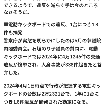
できるようで、違反を減らす手は今のところ
【画像】風俗でこのレベルのキツネ系女子が出てきたらどうす
なさそうだ。
る？
■電動キックボードでの違反、1台につき1.8
赤木野々花アナ おはよう日本【GIF動画あり】
件も摘発
あいみょん「私が乳出してるみたいな…きもすぎ」ネット上で
警察庁が実態を明らかにしたのは6月の参議院
出回るAI画像に苦言
内閣委員会。石垣のり子議員の質問に、電動
【感謝】イコラブ人気メンバー・齋藤樹愛羅さんが『盛れ！
ミ・アモーレ』を踊ってくださる
キックボードでは2024年に4万1246件の交通
違反が検挙され、人身事故が338件起きたと答
【ファッション】「同級生に笑われたことも」現役女子大生が
「全身レギンス姿」で大学に通う理由
弁した。
【騒然】中西香菜さんの夫・福永活也さん「妻が出ていってし
2024年4月1日時点で行政が把握する電動キッ
まいました」⇒真相発覚
クボードの台数は2万2321台で、1年に1台に
御手洗菜々アナと南後杏子アナ 踊って胸が微揺れ！！【GIF
つき1.8件違反が摘発された勘定になる。
動画あり】