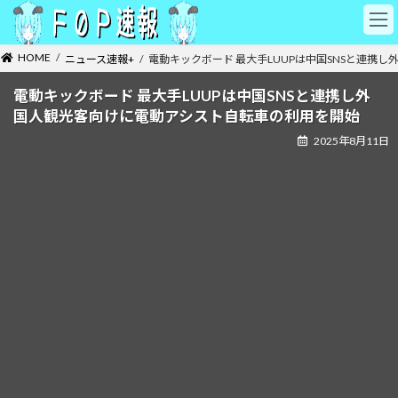
コ
ナ
ン
ビ
テ
ゲ
HOME
ニュース速報+
電動キックボード 最大手LUUPは中国SNSと連携
ン
ー
ツ
シ
電動キックボード 最大手LUUPは中国SNSと連携し外
へ
ョ
国人観光客向けに電動アシスト自転車の利用を開始
ス
ン
キ
に
2025年8月11日
ッ
移
プ
動