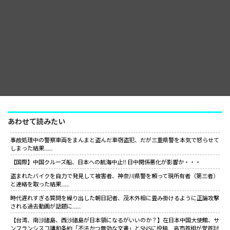
あわせて読みたい
事故処理中の警察車両をまんまと盗んだ車窃盗犯、だが三重県警を本気で怒らせて
しまった結果……
【国際】中国クルーズ船、日本への航海中止‼ 日中関係悪化が影響か・・・
盗まれたバイクを自力で発見して被害者、神奈川県警を頼って現所有者（第三者）
と連絡を取った結果……
時代遅れすぎる質問を繰り出した朝日記者、茂木外相に畳み掛けるように正論攻撃
される過去動画が話題に……
【台湾、南沙諸島、西沙諸島が日本領になるがいいのか？】在日本中国大使館、サ
ンフランシスコ講和条約「不法かつ無効な文書」とSNSに投稿 高市首相が党首討