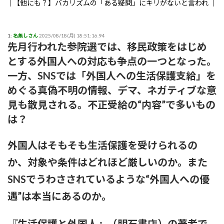
【他にも？】バカリズムの「ある疑問」にキリがないと言われ
る事態に
【まさか？】勝俣州和さんの「ある理由」よりも驚きの事実が
1:
名無しさん
2025/08/18(月) 18:51:16.94
先月行われた参院選では、移民政策をはじめ
判明することに
とする外国人への対応も争点の一つとなった。
【生存確認】Juice=Juice段原瑠々さん、梁川奈々美さんとデー
一方、SNSでは「外国人への生活保護支給」を
ト
めぐる真偽不明の情報、デマ、ネガティブな意
見も散見される。不正受給の“内容”で多いもの
『盛れ！ミ・アモーレ』日本武道館ライブ映像がたった公開8
日で100万再生突破ｗｗ
は？
【画像】女子アナさん、うっかり街中でコートを前開きにして
外国人はそもそも生活保護を受けられるの
射精欲を煽ってしまうwwwwww
か、対象や条件はどれほど厳しいのか。また
小髙茉緒アナ 巨乳を乗せる！！【GIF動画あり】
SNSでうわさされているような“外国人への優
アンジュルムは川名平山後藤色のサイリウムばっかりだなｗ
遇”は本当にあるのか。
ひなーずでレゴランドに行く！
『生活保護と外国人』（明石書店）の著者で