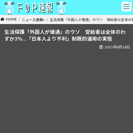
コ
ナ
ン
ビ
テ
ゲ
HOME
ニュース速報+
生活保護「外国人が優遇」のウソ 受給者は全体の
ン
ー
ツ
シ
生活保護「外国人が優遇」のウソ 受給者は全体のわ
へ
ョ
ずか3％…「日本人より不利」制限的運用の実態
ス
ン
キ
に
2025年8月18日
ッ
移
プ
動