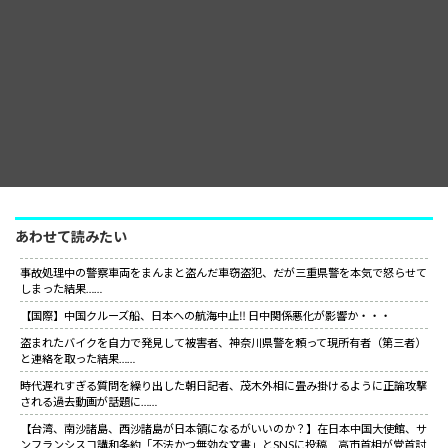
あわせて読みたい
事故処理中の警察車両をまんまと盗んだ車窃盗犯、だが三重県警を本気で怒らせて
しまった結果……
【国際】中国クルーズ船、日本への航海中止‼ 日中関係悪化が影響か・・・
盗まれたバイクを自力で発見して被害者、神奈川県警を頼って現所有者（第三者）
と連絡を取った結果……
時代遅れすぎる質問を繰り出した朝日記者、茂木外相に畳み掛けるように正論攻撃
される過去動画が話題に……
【台湾、南沙諸島、西沙諸島が日本領になるがいいのか？】在日本中国大使館、サ
ンフランシスコ講和条約「不法かつ無効な文書」とSNSに投稿 高市首相が党首討