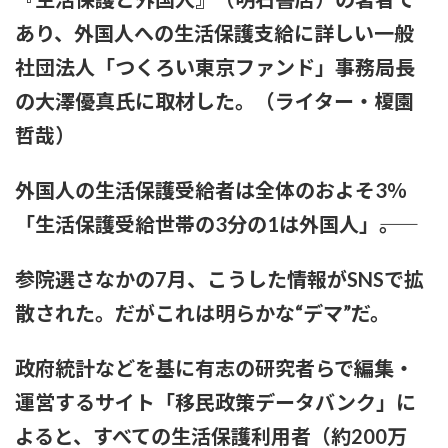
あり、外国人への生活保護支給に詳しい一般
【画像】風俗でこのレベルのキツネ系女子が出てきたらどうす
る？
社団法人「つくろい東京ファンド」事務局長
の大澤優真氏に取材した。（ライター・榎園
赤木野々花アナ おはよう日本【GIF動画あり】
哲哉）
あいみょん「私が乳出してるみたいな…きもすぎ」ネット上で
出回るAI画像に苦言
外国人の生活保護受給者は全体のおよそ3％
【感謝】イコラブ人気メンバー・齋藤樹愛羅さんが『盛れ！
「生活保護受給世帯の3分の1は外国人」――。
ミ・アモーレ』を踊ってくださる
参院選さなかの7月、こうした情報がSNSで拡
【ファッション】「同級生に笑われたことも」現役女子大生が
「全身レギンス姿」で大学に通う理由
散された。だがこれは明らかな“デマ”だ。
【騒然】中西香菜さんの夫・福永活也さん「妻が出ていってし
政府統計などを基に有志の研究者らで編集・
まいました」⇒真相発覚
運営するサイト「移民政策データバンク」に
御手洗菜々アナと南後杏子アナ 踊って胸が微揺れ！！【GIF
よると、すべての生活保護利用者（約200万
動画あり】