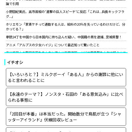
論で引用
小野田紀美氏、高市首相の“進撃の巨人スピーチ”に反応「これは…兵長キックフラ
グ…」
ホリエモン「家賃ケチって通勤する人は、給料の20％を失っているわけだけど、分
かってる？」
拳銃24丁を中国から日本国内に持ち込んだ疑い、中国籍の男を逮捕…宮城県警！
アニメ「アルプスの少女ハイジ」について最近知って驚いたこと
事故処理中の警察車両をまんまと盗んだ車窃盗犯、だが三重県警を本気で怒らせて
しまった結果……
イチオシ
山上徹也が喉から手が出るほど欲しくて50万円詐欺られた拳銃を3千円で日本国内
で売っていた中国人逮捕
【いろいろと？】ミルクボーイ「ある人」からの謝罪に他にい
【朗報】中国上海ライブ強制終了の大槻マキにグラス米国駐日大使が日本語でエー
ると言われることに
ル！米国バンドの代表曲捧げ「信念貫いて」［12/3］
【世紀の性犯罪】故・ジャニー喜多川氏による性被害への最終的な結末
【永遠のテーマ？】ノンスタ・石田の「ある意気込み」に比べ
小野田紀美氏、高市首相の“進撃の巨人スピーチ”に反応「これは…兵長キックフラ
られる事態に
グ…」
サイコパスってほとんどは社会的に成功している人間なんだがな。
「2回目が本番」は本当だった。開始数分で鳥肌が立つ『シャ
ッターアイランド』伏線回収レビュー