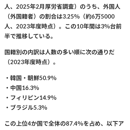
人、2025年2月厚労省調査）のうち、外国人
粗品ってくっそ面白いのになんでジジイに嫌われてるん
（外国籍者）の割合は3.25％（約6万5000
や？？？
人、2023年度時点）。この10年間は3％台前
プリズンブレイク、シーズン1を超えるドラマや映画世の中に
半で推移している。
存在しない説
【テレビ】玉川徹「僕はマイナンバーカードを持っていない。
国籍別の内訳は人数の多い順に次の通りだ
不便だと感じたことは一回もない」「使いたい人だけにすれば
いい」★3
（2023年度時点）。
【結論】やっぱロリ巨乳キャラが1番抜ける
・韓国・朝鮮50.9％
・中国16.3％
【いろいろと？】ミルクボーイ「ある人」からの謝罪に他にい
ると言われることに
・フィリピン14.9％
・ブラジル5.3％
本日の｢FNS歌謡祭｣のタイムテーブルがコチラ！！！【乃木坂
46】
この上位4か国で全体の87.4％を占め、以下ア
【苦言】あいみょん、「私が乳出してるみたいな画像…AIや