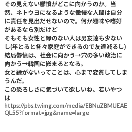
その見えない鬱憤がどこに向かうのか。当
然、ネトウヨになるような傲慢な人間は自分
に責任を見出だせないので。何か趣味や嗜好
があるなら別だけど
そもそも女性と縁のない人は男友達も少ない
し(年とると各々家庭ができるので友達減るし)
結局鬱憤は、社会に向かう→穴の多い政治に
向かう→韓国に嵌まるとなる。
女と縁がないってことは、心まで変質してしま
うんだ。
この恐ろしさに気づいて欲しいね、若いやつ
は
https://pbs.twimg.com/media/EBNuZBMUEAE
QL55?format=jpg&name=large