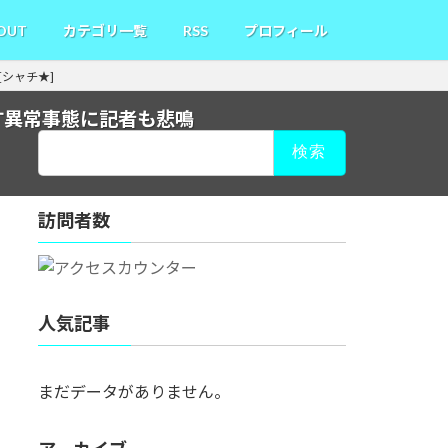
OUT
カテゴリ一覧
RSS
プロフィール
シャチ★]
す異常事態に記者も悲鳴
検
索:
訪問者数
人気記事
まだデータがありません。