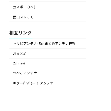
芸スポ＋ (160)
面白スレ (51)
相互リンク
トリビアンテナ- 5chまとめアンテナ速報
おまとめ
2chnavi
つべこアンテナ
キター(ﾟ∀ﾟ)ー！ アンテナ