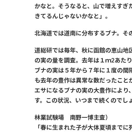
かなと。そうなると、山で増えすぎ
きてるんじゃないかなと」。
北海道では道南に分布するブナ。そ
道総研では毎年、秋に函館の恵山地
の実の量を調査。去年は１ｍ2あた
ブナの実は５年から７年に１度の間
も去年の豊作は異常な数だったこと
エサになるブナの実の大豊作により
す。この状況、いつまで続くのでし
林業試験場 南野一博主査）
「春に生まれた子が大体夏頃までに