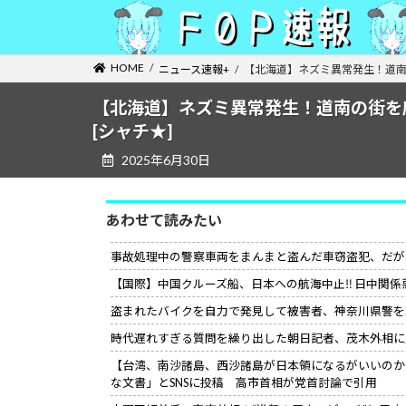
コ
ナ
ン
ビ
テ
ゲ
HOME
ニュース速報+
【北海道】ネズミ異常発生！道南
ン
ー
ツ
シ
【北海道】ネズミ異常発生！道南の街を
へ
ョ
[シャチ★]
ス
ン
2025年6月30日
キ
に
ッ
移
プ
動
あわせて読みたい
事故処理中の警察車両をまんまと盗んだ車窃盗犯、だが
【国際】中国クルーズ船、日本への航海中止‼ 日中関係
盗まれたバイクを自力で発見して被害者、神奈川県警を
時代遅れすぎる質問を繰り出した朝日記者、茂木外相に
【台湾、南沙諸島、西沙諸島が日本領になるがいいのか
な文書」とSNSに投稿 高市首相が党首討論で引用