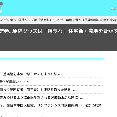
AB
の街を席巻…駆除グッズは「爆売れ」 住宅街・農地を脅かす異常事態に記者も悲鳴 [
席巻…駆除グッズは「爆売れ」 住宅街・農地を脅か
三重県警を本気で怒らせてしまった結果……
悪化が影響か・・・
頼って現所有者（第三者）と連絡を取った結果……
畳み掛けるように正論攻撃される過去動画が話題に……
？】在日本中国大使館、サンフランシスコ講和条約「不法かつ無効