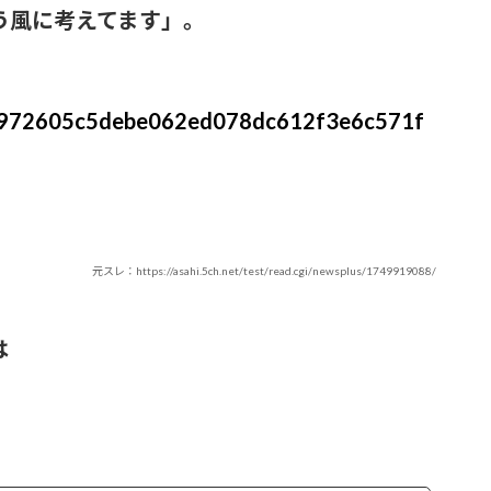
う風に考えてます」。
s/88972605c5debe062ed078dc612f3e6c571f
元スレ：https://asahi.5ch.net/test/read.cgi/newsplus/1749919088/
は