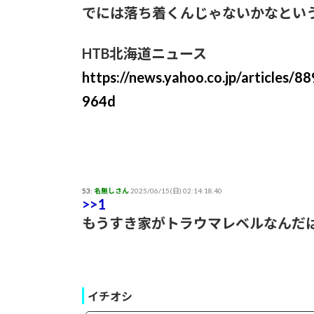
でには落ち着くんじゃないかなとい
HTB北海道ニュース
https://news.yahoo.co.jp/article
964d
53:
名無しさん
2025/06/15(日) 02:14:18.40
>>1
もうすき家がトラウマレベルなんだ
イチオシ