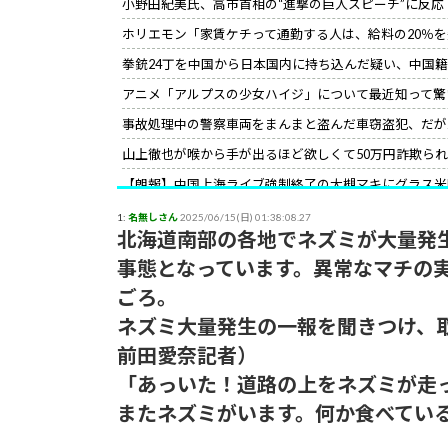
小野田紀美氏、高市首相の“進撃の巨人スピーチ”に反応
ホリエモン「家賃ケチって通勤する人は、給料の20％
拳銃24丁を中国から日本国内に持ち込んだ疑い、中国
アニメ「アルプスの少女ハイジ」について最近知って驚
事故処理中の警察車両をまんまと盗んだ車窃盗犯、だが
山上徹也が喉から手が出るほど欲しくて50万円詐欺ら
【朗報】中国上海ライブ強制終了の大槻マキにグラス米
て」［12/3］
1:
名無しさん
2025/06/15(日) 01:38:08.27
【世紀の性犯罪】故・ジャニー喜多川氏による性被害へ
北海道南部の各地でネズミが大量発
小野田紀美氏、高市首相の“進撃の巨人スピーチ”に反応
事態となっています。異常なマチの
ごろ。
サイコパスってほとんどは社会的に成功している人間な
ネズミ大量発生の一報を聞きつけ、
前田愛奈記者）
「あっいた！道路の上をネズミが走
またネズミがいます。何か食べてい