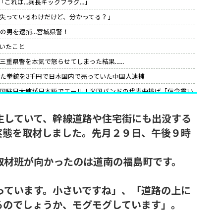
「これは…兵長キックフラグ…」
を失っているわけだけど、分かってる？」
籍の男を逮捕…宮城県警！
いたこと
三重県警を本気で怒らせてしまった結果……
れた拳銃を3千円で日本国内で売っていた中国人逮捕
国駐日大使が日本語でエール！米国バンドの代表曲捧げ「信念貫い
の最終的な結末
生していて、幹線道路や住宅街にも出没する
「これは…兵長キックフラグ…」
実態を取材しました。先月２９日、午後９時
んだがな。
取材班が向かったのは道南の福島町です。
っています。小さいですね」、「道路の上に
るのでしょうか、モグモグしています」。