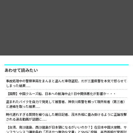
あわせて読みたい
事故処理中の警察車両をまんまと盗んだ車窃盗犯、だが三重県警を本気で怒らせて
しまった結果……
【国際】中国クルーズ船、日本への航海中止‼ 日中関係悪化が影響か・・・
盗まれたバイクを自力で発見して被害者、神奈川県警を頼って現所有者（第三者）
と連絡を取った結果……
時代遅れすぎる質問を繰り出した朝日記者、茂木外相に畳み掛けるように正論攻撃
される過去動画が話題に……
【台湾、南沙諸島、西沙諸島が日本領になるがいいのか？】在日本中国大使館、サ
ンフランシスコ講和条約「不法かつ無効な文書」とSNSに投稿 高市首相が党首討