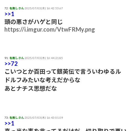
存在しない説
72:
名無しさん
2025/07/03(木) 16:42:53.67
>>1
【テレビ】玉川徹「僕はマイナンバーカードを持っていない。
頭の悪さがハゲと同じ
不便だと感じたことは一回もない」「使いたい人だけにすれば
https://i.imgur.com/VtwFRMy.png
いい」★3
【結論】やっぱロリ巨乳キャラが1番抜ける
【いろいろと？】ミルクボーイ「ある人」からの謝罪に他にい
91:
名無しさん
2025/07/03(木) 16:44:21.85
>>72
ると言われることに
こいつとか百田って銀英伝で言ういわゆるル
本日の｢FNS歌謡祭｣のタイムテーブルがコチラ！！！【乃木坂
ドルフみたいな考えだからな
46】
あとナチス思想だな
【苦言】あいみょん、「私が乳出してるみたいな画像…AIや
で、きもすぎ」一力両断
73:
名無しさん
2025/07/03(木) 16:43:01.09
>>1