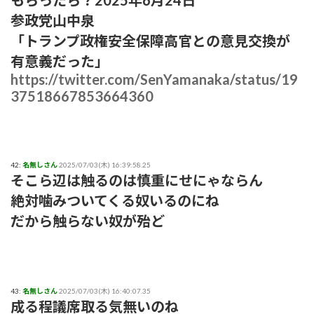
もらったら？2025年6月24日
参政党山中泉
「トランプ政権安全保障高官との意見交換が
有意義だった」
https://twitter.com/SenYamanaka/status/19
37518667853664360
42:
名無しさん
2025/07/03(木) 16:39:58.25
そこら辺は触るのは慎重にせにゃならん
絶対噛みついてくる奴いるのにね
だから触らない奴が殆ど
43:
名無しさん
2025/07/03(木) 16:40:07.35
成る程議席取る気無いのね