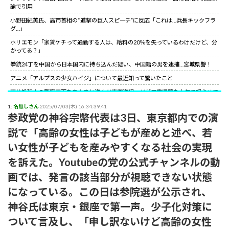
論で引用
小野田紀美氏、高市首相の“進撃の巨人スピーチ”に反応「これは…兵長キックフラ
グ…」
ホリエモン「家賃ケチって通勤する人は、給料の20％を失っているわけだけど、分
かってる？」
拳銃24丁を中国から日本国内に持ち込んだ疑い、中国籍の男を逮捕…宮城県警！
アニメ「アルプスの少女ハイジ」について最近知って驚いたこと
事故処理中の警察車両をまんまと盗んだ車窃盗犯、だが三重県警を本気で怒らせて
しまった結果……
1:
名無しさん
2025/07/03(木) 16:34:39.41
山上徹也が喉から手が出るほど欲しくて50万円詐欺られた拳銃を3千円で日本国内
参政党の神谷宗幣代表は3日、東京都内での演
で売っていた中国人逮捕
説で「高齢の女性は子どもが産めと述べ、若
【朗報】中国上海ライブ強制終了の大槻マキにグラス米国駐日大使が日本語でエー
ル！米国バンドの代表曲捧げ「信念貫いて」［12/3］
い女性が子どもを産みやすくなる社会の実現
【世紀の性犯罪】故・ジャニー喜多川氏による性被害への最終的な結末
を訴えた。Youtubeの党の公式チャンネルの動
小野田紀美氏、高市首相の“進撃の巨人スピーチ”に反応「これは…兵長キックフラ
画では、発言の該当部分が視聴できない状態
グ…」
になっている。この日は参院選が公示され、
サイコパスってほとんどは社会的に成功している人間なんだがな。
神谷氏は東京・銀座で第一声。少子化対策に
ついて言及し、「申し訳ないけど高齢の女性