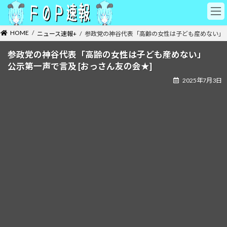
コ
ナ
ン
ビ
テ
ゲ
HOME
ニュース速報+
参政党の神谷代表「高齢の女性は子ども産めない」 
ン
ー
ツ
シ
参政党の神谷代表「高齢の女性は子ども産めない」
へ
ョ
公示第一声で言及 [おっさん友の会★]
ス
ン
キ
に
2025年7月3日
ッ
移
プ
動