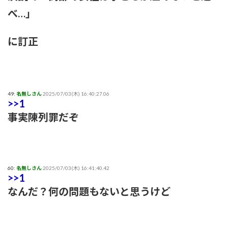
べ…」
あいみょん「私が乳出してるみたいな…きもすぎ」ネット上で
出回るAI画像に苦言
に訂正
【感謝】イコラブ人気メンバー・齋藤樹愛羅さんが『盛れ！
ミ・アモーレ』を踊ってくださる
【ファッション】「同級生に笑われたことも」現役女子大生が
49:
名無しさん
2025/07/03(木) 16:40:27.06
「全身レギンス姿」で大学に通う理由
>>1
事実陳列罪だぞ
【騒然】中西香菜さんの夫・福永活也さん「妻が出ていってし
まいました」⇒真相発覚
御手洗菜々アナと南後杏子アナ 踊って胸が微揺れ！！【GIF
動画あり】
60:
名無しさん
2025/07/03(木) 16:41:40.42
>>1
なんだ？何の問題もないと思うけど
粗品ってくっそ面白いのになんでジジイに嫌われてるん
や？？？
プリズンブレイク、シーズン1を超えるドラマや映画世の中に