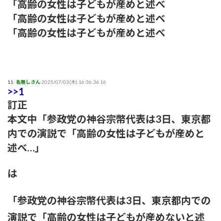
「高齢の女性は子どもが産めと述べ
【生存確認】Juice=Juice段原瑠々さん、梁川奈々美さんとデー
「高齢の女性は子どもが産めと述べ
ト
「高齢の女性は子どもが産めと述べ
『盛れ！ミ・アモーレ』日本武道館ライブ映像がたった公開8
日で100万再生突破ｗｗ
【画像】女子アナさん、うっかり街中でコートを前開きにして
11:
名無しさん
2025/07/03(木) 16:36:36.16
>>1
射精欲を煽ってしまうwwwwww
訂正
小髙茉緒アナ 巨乳を乗せる！！【GIF動画あり】
本文中「参政党の神谷宗幣代表は3日、東京都
内での演説で「高齢の女性は子どもが産めと
アンジュルムは川名平山後藤色のサイリウムばっかりだなｗ
述べ…」
ひなーずでレゴランドに行く！
は
【画像】風俗でこのレベルのキツネ系女子が出てきたらどうす
る？
「参政党の神谷宗幣代表は3日、東京都内での
演説で「高齢の女性は子どもが産めないと述
赤木野々花アナ おはよう日本【GIF動画あり】