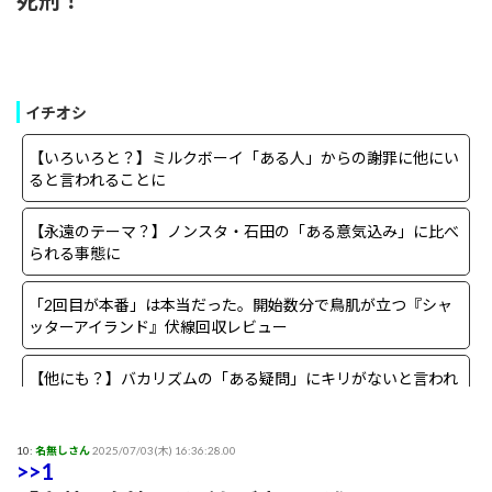
死刑！
イチオシ
【いろいろと？】ミルクボーイ「ある人」からの謝罪に他にい
ると言われることに
【永遠のテーマ？】ノンスタ・石田の「ある意気込み」に比べ
られる事態に
「2回目が本番」は本当だった。開始数分で鳥肌が立つ『シャ
ッターアイランド』伏線回収レビュー
【他にも？】バカリズムの「ある疑問」にキリがないと言われ
る事態に
【まさか？】勝俣州和さんの「ある理由」よりも驚きの事実が
10:
名無しさん
2025/07/03(木) 16:36:28.00
>>1
判明することに