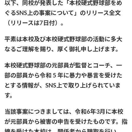
以下、同校が発表した「本校硬式野球部をめ
【画像】風俗でこのレベルのキツネ系女子が出てきたらどうす
ぐるSNS上の事案について」のリリース全文
る？
（リリースは7日付）。
赤木野々花アナ おはよう日本【GIF動画あり】
平素は本校及び本校硬式野球部の活動に多大
あいみょん「私が乳出してるみたいな…きもすぎ」ネット上で
なるご理解を賜り、厚く御礼申し上げます。
出回るAI画像に苦言
【感謝】イコラブ人気メンバー・齋藤樹愛羅さんが『盛れ！
本校硬式野球部の元部員が監督とコーチ、一
ミ・アモーレ』を踊ってくださる
部の部員から令和 5 年に暴力や暴言を受けた
【ファッション】「同級生に笑われたことも」現役女子大生が
とする情報が、SNS上で取り上げられていま
「全身レギンス姿」で大学に通う理由
す。
【騒然】中西香菜さんの夫・福永活也さん「妻が出ていってし
まいました」⇒真相発覚
当該事案につきましては、令和6年3月に本校
が元部員から被害の申告を受けたものです。指
御手洗菜々アナと南後杏子アナ 踊って胸が微揺れ！！【GIF
動画あり】
摘を受けた本校は、関係者から聴取を行い、