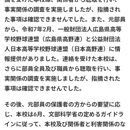
事実関係の調査を実施しましたが、指摘され
粗品ってくっそ面白いのになんでジジイに嫌われてるん
や？？？
た事項は確認できませんでした。また、元部員
から、令和7年2月、一般財団法人広島県高等
プリズンブレイク、シーズン1を超えるドラマや映画世の中に
存在しない説
学校野球連盟（広島県高野連）と公益財団法
人日本高等学校野球連盟（日本高野連）に情
【テレビ】玉川徹「僕はマイナンバーカードを持っていない。
不便だと感じたことは一回もない」「使いたい人だけにすれば
報提供がありました。連絡を受けた本校は、
いい」★3
さらに部員全員及び職員から聴取を行い、事
【結論】やっぱロリ巨乳キャラが1番抜ける
実関係の調査を実施しましたが、指摘された
事項は確認できませんでした。
【いろいろと？】ミルクボーイ「ある人」からの謝罪に他にい
ると言われることに
その後、元部員の保護者の方からの要望に応
本日の｢FNS歌謡祭｣のタイムテーブルがコチラ！！！【乃木坂
じ、本校は6月、文部科学省の定めるガイドラ
46】
インに従って、本校及び関係者と利害関係のな
【苦言】あいみょん、「私が乳出してるみたいな画像…AIや