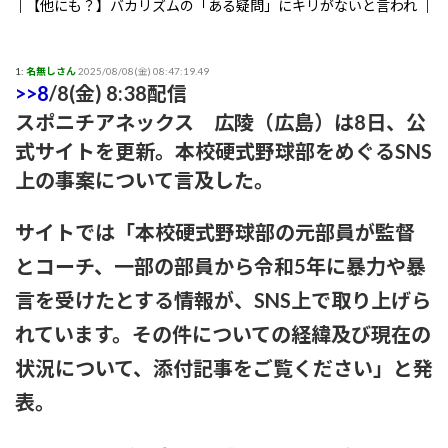
【他にも？】バカリズムの「ある疑問」にキリがないと言われ
る事態に
【まさか？】勝俣州和さんの「ある理由」よりも驚きの事実が
1:
名無しさん
2025/08/08(金) 08:47:19.49
>>8
/8(金) 8:38配信
判明することに
スポニチアネックス 広陵（広島）は8日、公
【生存確認】Juice=Juice段原瑠々さん、梁川奈々美さんとデー
式サイトを更新。本校硬式野球部をめぐるSNS
ト
上の事案について言及した。
『盛れ！ミ・アモーレ』日本武道館ライブ映像がたった公開8
日で100万再生突破ｗｗ
サイトでは「本校硬式野球部の元部員が監督
とコーチ、一部の部員から令和5年に暴力や暴
【画像】女子アナさん、うっかり街中でコートを前開きにして
射精欲を煽ってしまうwwwwww
言を受けたとする情報が、SNS上で取り上げら
れています。その件についての経緯及び現在の
小髙茉緒アナ 巨乳を乗せる！！【GIF動画あり】
状況について、添付記事をご覧ください」と発
アンジュルムは川名平山後藤色のサイリウムばっかりだなｗ
表。
ひなーずでレゴランドに行く！