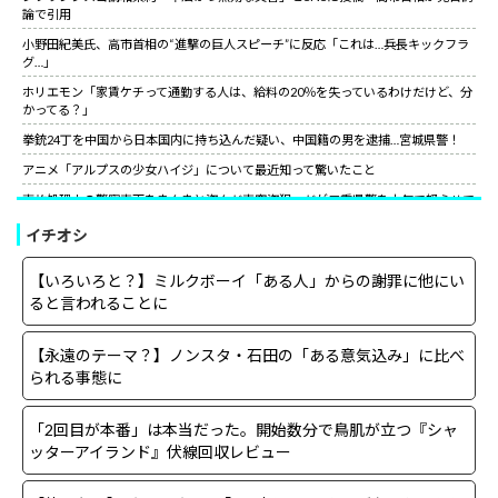
論で引用
小野田紀美氏、高市首相の“進撃の巨人スピーチ”に反応「これは…兵長キックフラ
グ…」
ホリエモン「家賃ケチって通勤する人は、給料の20％を失っているわけだけど、分
かってる？」
拳銃24丁を中国から日本国内に持ち込んだ疑い、中国籍の男を逮捕…宮城県警！
アニメ「アルプスの少女ハイジ」について最近知って驚いたこと
事故処理中の警察車両をまんまと盗んだ車窃盗犯、だが三重県警を本気で怒らせて
しまった結果……
イチオシ
山上徹也が喉から手が出るほど欲しくて50万円詐欺られた拳銃を3千円で日本国内
で売っていた中国人逮捕
【いろいろと？】ミルクボーイ「ある人」からの謝罪に他にい
【朗報】中国上海ライブ強制終了の大槻マキにグラス米国駐日大使が日本語でエー
ると言われることに
ル！米国バンドの代表曲捧げ「信念貫いて」［12/3］
【世紀の性犯罪】故・ジャニー喜多川氏による性被害への最終的な結末
【永遠のテーマ？】ノンスタ・石田の「ある意気込み」に比べ
小野田紀美氏、高市首相の“進撃の巨人スピーチ”に反応「これは…兵長キックフラ
られる事態に
グ…」
サイコパスってほとんどは社会的に成功している人間なんだがな。
「2回目が本番」は本当だった。開始数分で鳥肌が立つ『シャ
ッターアイランド』伏線回収レビュー