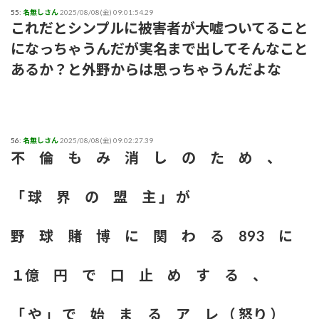
55:
名無しさん
2025/08/08(金) 09:01:54.29
これだとシンプルに被害者が大嘘ついてること
になっちゃうんだが実名まで出してそんなこと
あるか？と外野からは思っちゃうんだよな
56:
名無しさん
2025/08/08(金) 09:02:27.39
不 倫 も み 消 し の た め 、
「 球 界 の 盟 主 」 が
野 球 賭 博 に 関 わ る 893 に
１億 円 で 口 止 め す る 、
「 や 」 で 始 ま る ア レ （ 怒り ）