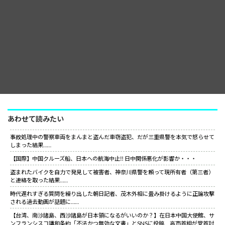
あわせて読みたい
事故処理中の警察車両をまんまと盗んだ車窃盗犯、だが三重県警を本気で怒らせて
しまった結果……
【国際】中国クルーズ船、日本への航海中止‼ 日中関係悪化が影響か・・・
盗まれたバイクを自力で発見して被害者、神奈川県警を頼って現所有者（第三者）
と連絡を取った結果……
時代遅れすぎる質問を繰り出した朝日記者、茂木外相に畳み掛けるように正論攻撃
される過去動画が話題に……
【台湾、南沙諸島、西沙諸島が日本領になるがいいのか？】在日本中国大使館、サ
ンフランシスコ講和条約「不法かつ無効な文書」とSNSに投稿 高市首相が党首討