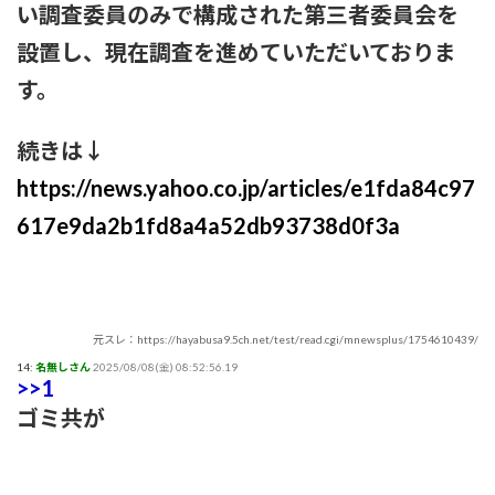
で、きもすぎ」一力両断
い調査委員のみで構成された第三者委員会を
設置し、現在調査を進めていただいておりま
す。
続きは↓
https://news.yahoo.co.jp/articles/e1fda84c97
617e9da2b1fd8a4a52db93738d0f3a
元スレ：https://hayabusa9.5ch.net/test/read.cgi/mnewsplus/1754610439/
14:
名無しさん
2025/08/08(金) 08:52:56.19
>>1
ゴミ共が