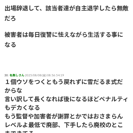
出場辞退して、該当者達が自主退学したら無敵
だろ
被害者は毎日復讐に怯えながら生活する事に
なる
30:
名無しさん
2025/08/08(金) 08:56:54.19
１個ウソをつくともう戻れずに雪だるま式だ
からな
言い訳して長くなれば後になるほどペナルティ
もデカくなる
もう監督や加害者が謝罪とかではおさまらん
レベルよ最低で廃部、下手したら廃校のとこ