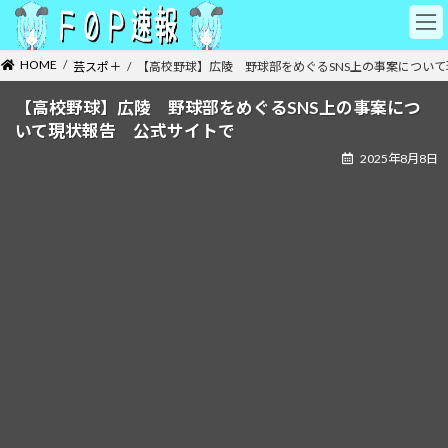
コ
ナ
ン
ビ
テ
ゲ
HOME
芸スポ＋
【高校野球】広陵 野球部をめぐるSNS上の事案につい
ン
ー
ツ
シ
【高校野球】広陵 野球部をめぐるSNS上の事案につ
へ
ョ
いて現状報告 公式サイトで
ス
ン
キ
に
2025年8月8日
ッ
移
プ
動