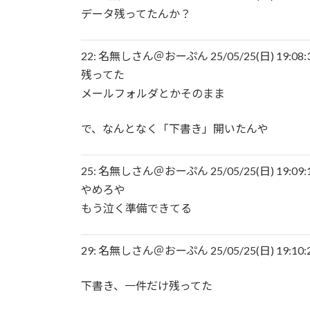
データ残ってたんか？
【結論】やっぱロリ巨乳キャラが1番抜ける
22: 名無しさん＠おーぷん 25/05/25(日) 19:08:30
【いろいろと？】ミルクボーイ「ある人」か
残ってた
メールフォルダとかそのまま
本日の｢FNS歌謡祭｣のタイムテーブルがコチ
で、なんとなく「下書き」開いたんや
【苦言】あいみょん、「私が乳出してるみた
25: 名無しさん＠おーぷん 25/05/25(日) 19:09:14
やめろや
もう泣く準備できてる
29: 名無しさん＠おーぷん 25/05/25(日) 19:10:27
下書き、一件だけ残ってた