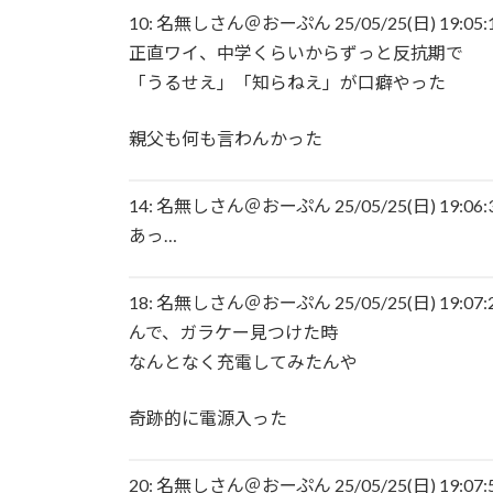
10: 名無しさん＠おーぷん 25/05/25(日) 19:05:11
あいみょん「私が乳出してるみたいな…きも
正直ワイ、中学くらいからずっと反抗期で
「うるせえ」「知らねえ」が口癖やった
【感謝】イコラブ人気メンバー・齋藤樹愛羅
親父も何も言わんかった
【ファッション】「同級生に笑われたことも
由
14: 名無しさん＠おーぷん 25/05/25(日) 19:06:3
【騒然】中西香菜さんの夫・福永活也さん「
あっ…
御手洗菜々アナと南後杏子アナ 踊って胸が
18: 名無しさん＠おーぷん 25/05/25(日) 19:07:20
んで、ガラケー見つけた時
粗品ってくっそ面白いのになんでジジイに嫌
なんとなく充電してみたんや
プリズンブレイク、シーズン1を超えるドラ
奇跡的に電源入った
【テレビ】玉川徹「僕はマイナンバーカード
「使いたい人だけにすればいい」★3
20: 名無しさん＠おーぷん 25/05/25(日) 19:07:58