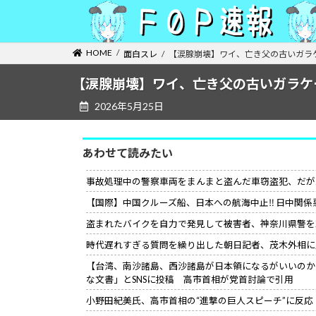
コ
ナ
ン
ビ
テ
ゲ
HOME
面白スレ
【涙腺崩壊】ワイ、亡き父の古いガラ
ン
ー
ツ
シ
【涙腺崩壊】ワイ、亡き父の古いガラケ
へ
ョ
2026年5月25日
ス
ン
キ
に
ッ
移
あわせて読みたい
プ
動
事故処理中の警察車両をまんまと盗んだ車窃盗犯、だが
【国際】中国クルーズ船、日本への航海中止‼ 日中関係
盗まれたバイクを自力で発見して被害者、神奈川県警を
時代遅れすぎる質問を繰り出した朝日記者、茂木外相に
【台湾、南沙諸島、西沙諸島が日本領になるがいいのか
な文書」とSNSに投稿 高市首相が党首討論で引用
小野田紀美氏、高市首相の“進撃の巨人スピーチ”に反応