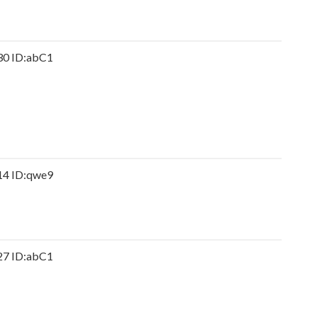
 ID:abC1
らの謝罪に他にいると言われることに
ラ！！！【乃木坂46】
いな画像…AIやで、きもすぎ」一力両断
 ID:qwe9
 ID:abC1