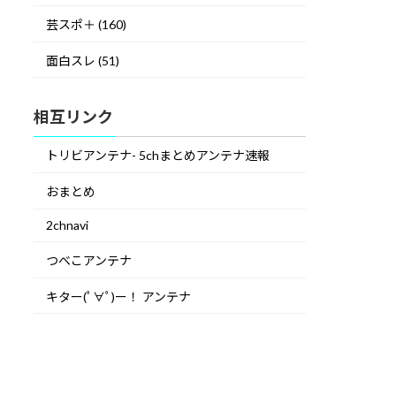
芸スポ＋ (160)
面白スレ (51)
相互リンク
トリビアンテナ- 5chまとめアンテナ速報
おまとめ
2chnavi
つべこアンテナ
キター(ﾟ∀ﾟ)ー！ アンテナ