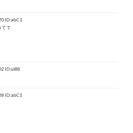
 ID:abC1
めてて
 ID:ui88
 ID:abC1