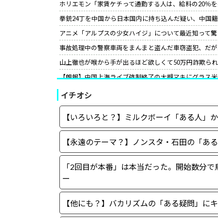
ホリエモン「家賃ケチって通勤する人は、給料の20％
拳銃24丁を中国から日本国内に持ち込んだ疑い、中国
アニメ「アルプスの少女ハイジ」について最近知って驚
事故処理中の警察車両をまんまと盗んだ車窃盗犯、だが
山上徹也が喉から手が出るほど欲しくて50万円詐欺ら
【朗報】中国上海ライブ強制終了の大槻マキにグラス米
て」［12/3］
イチオシ
【世紀の性犯罪】故・ジャニー喜多川氏による性被害へ
小野田紀美氏、高市首相の“進撃の巨人スピーチ”に反応
【いろいろと？】ミルクボーイ「ある人」か
サイコパスってほとんどは社会的に成功している人間な
【永遠のテーマ？】ノンスタ・石田の「ある
「2回目が本番」は本当だった。開始数分で
ー
【他にも？】バカリズムの「ある疑問」にキ