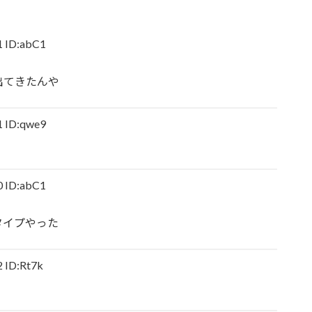
りも驚きの事実が判明することに
ID:abC1
梁川奈々美さんとデート
出てきたんや
像がたった公開8日で100万再生突破ｗｗ
トを前開きにして射精欲を煽ってしまうwwwwww
ID:qwe9
あり】
ID:abC1
ばっかりだなｗ
タイプやった
出てきたらどうする？
ID:Rt7k
り】