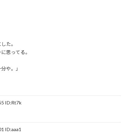
にした。
りに思ってる。
十分や。」
 ID:Rt7k
 ID:aaa1