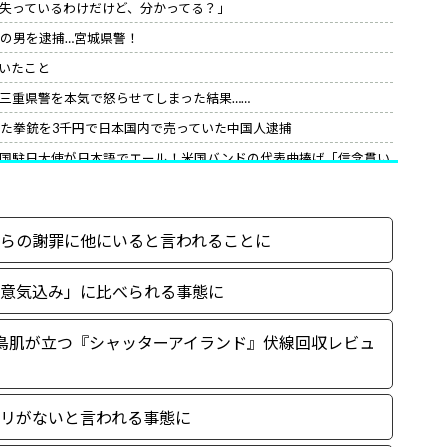
を失っているわけだけど、分かってる？」
籍の男を逮捕…宮城県警！
いたこと
三重県警を本気で怒らせてしまった結果……
れた拳銃を3千円で日本国内で売っていた中国人逮捕
国駐日大使が日本語でエール！米国バンドの代表曲捧げ「信念貫い
の最終的な結末
「これは…兵長キックフラグ…」
らの謝罪に他にいると言われることに
んだがな。
意気込み」に比べられる事態に
鳥肌が立つ『シャッターアイランド』伏線回収レビュ
リがないと言われる事態に