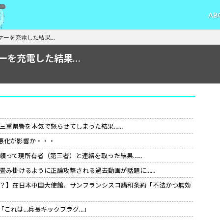
AB
ケーを充電した結果…
ーを充電した結果…
三重県警を本気で怒らせてしまった結果……
悪化が影響か・・・
頼って現所有者（第三者）と連絡を取った結果……
畳み掛けるように正論攻撃される過去動画が話題に……
？】在日本中国大使館、サンフランシスコ講和条約「不法かつ無効
「これは…兵長キックフラグ…」