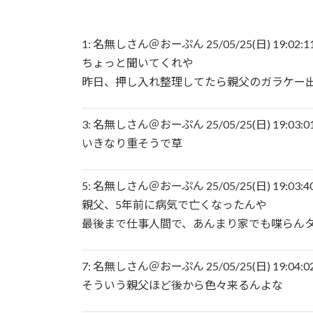
【まさか？】勝俣州和さんの「ある理由」よ
1: 名無しさん＠おーぷん 25/05/25(日) 19:02:11 
【生存確認】Juice=Juice段原瑠々さん、
ちょっと聞いてくれや
昨日、押し入れ整理してたら親父のガラケー
『盛れ！ミ・アモーレ』日本武道館ライブ映
【画像】女子アナさん、うっかり街中でコー
3: 名無しさん＠おーぷん 25/05/25(日) 19:03:01 
いきなり重そうで草
小髙茉緒アナ 巨乳を乗せる！！【GIF動画
5: 名無しさん＠おーぷん 25/05/25(日) 19:03:40 
アンジュルムは川名平山後藤色のサイリウム
親父、5年前に病気で亡くなったんや
最後まで仕事人間で、あんまり家でも喋らん
ひなーずでレゴランドに行く！
【画像】風俗でこのレベルのキツネ系女子が
7: 名無しさん＠おーぷん 25/05/25(日) 19:04:02 
そういう親父ほど後から色々来るんよな
赤木野々花アナ おはよう日本【GIF動画あ