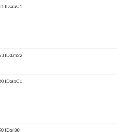
 ID:abC1
すぎ」ネット上で出回るAI画像に苦言
さんが『盛れ！ミ・アモーレ』を踊ってくださる
」現役女子大生が「全身レギンス姿」で大学に通う理
3 ID:Lm22
妻が出ていってしまいました」⇒真相発覚
微揺れ！！【GIF動画あり】
 ID:abC1
われてるんや？？？
マや映画世の中に存在しない説
を持っていない。不便だと感じたことは一回もない」
 ID:ui88