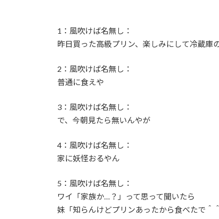
【まさか？】勝俣州和さんの「ある理由」よ
1：風吹けば名無し：
【生存確認】Juice=Juice段原瑠々さん、
昨日買った高級プリン、楽しみにして冷蔵庫
『盛れ！ミ・アモーレ』日本武道館ライブ映
2：風吹けば名無し：
普通に食えや
【画像】女子アナさん、うっかり街中でコー
3：風吹けば名無し：
小髙茉緒アナ 巨乳を乗せる！！【GIF動画
で、今朝見たら無いんやが
アンジュルムは川名平山後藤色のサイリウム
4：風吹けば名無し：
家に妖怪おるやん
ひなーずでレゴランドに行く！
5：風吹けば名無し：
【画像】風俗でこのレベルのキツネ系女子が
ワイ「家族か…？」って思って聞いたら
妹「知らんけどプリンあったから食べたで＾
赤木野々花アナ おはよう日本【GIF動画あ