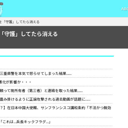
AB
を「守護」してたら消える
「守護」してたら消える
三重県警を本気で怒らせてしまった結果……
悪化が影響か・・・
頼って現所有者（第三者）と連絡を取った結果……
畳み掛けるように正論攻撃される過去動画が話題に……
？】在日本中国大使館、サンフランシスコ講和条約「不法かつ無効
「これは…兵長キックフラグ…」