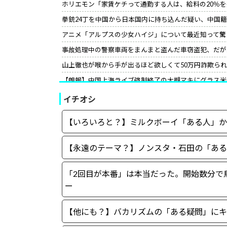
ホリエモン「家賃ケチって通勤する人は、給料の20％
拳銃24丁を中国から日本国内に持ち込んだ疑い、中国
アニメ「アルプスの少女ハイジ」について最近知って驚
事故処理中の警察車両をまんまと盗んだ車窃盗犯、だが
山上徹也が喉から手が出るほど欲しくて50万円詐欺ら
【朗報】中国上海ライブ強制終了の大槻マキにグラス米
て」［12/3］
イチオシ
【世紀の性犯罪】故・ジャニー喜多川氏による性被害へ
小野田紀美氏、高市首相の“進撃の巨人スピーチ”に反応
【いろいろと？】ミルクボーイ「ある人」か
サイコパスってほとんどは社会的に成功している人間な
【永遠のテーマ？】ノンスタ・石田の「ある
「2回目が本番」は本当だった。開始数分で
ー
【他にも？】バカリズムの「ある疑問」にキ