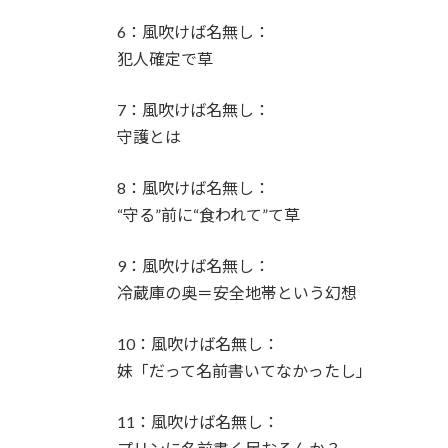
6：風吹けば名無し：
あいみょん「私が乳出してるみたいな…きも
犯人確定で草
【感謝】イコラブ人気メンバー・齋藤樹愛羅
7：風吹けば名無し：
【ファッション】「同級生に笑われたことも
守護とは
由
8：風吹けば名無し：
【騒然】中西香菜さんの夫・福永活也さん「
“守る”前に“食われて”て草
御手洗菜々アナと南後杏子アナ 踊って胸が
9：風吹けば名無し：
冷蔵庫の奥＝安全地帯という幻想
粗品ってくっそ面白いのになんでジジイに嫌
10：風吹けば名無し：
プリズンブレイク、シーズン1を超えるドラ
妹「だって名前書いてなかったし」
【テレビ】玉川徹「僕はマイナンバーカード
11：風吹けば名無し：
「使いたい人だけにすればいい」★3