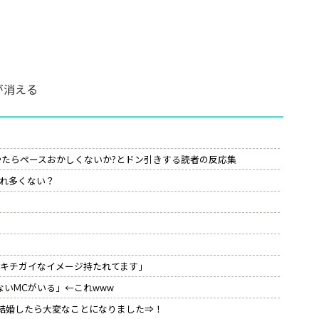
が消える
けやたらペースおかしくないか?とドン引きする読者の反応集
れ多くない？
=キチガイなイメージ持たれてます」
いMCがいる」←これwww
と結婚したら大変なことになりました⇒！