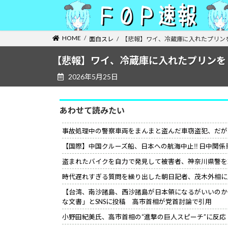
コ
ナ
ン
ビ
テ
ゲ
HOME
面白スレ
【悲報】ワイ、冷蔵庫に入れたプリン
ン
ー
ツ
シ
【悲報】ワイ、冷蔵庫に入れたプリンを
へ
ョ
2026年5月25日
ス
ン
キ
に
ッ
移
あわせて読みたい
プ
動
事故処理中の警察車両をまんまと盗んだ車窃盗犯、だが
【国際】中国クルーズ船、日本への航海中止‼ 日中関係
盗まれたバイクを自力で発見して被害者、神奈川県警を
時代遅れすぎる質問を繰り出した朝日記者、茂木外相に
【台湾、南沙諸島、西沙諸島が日本領になるがいいのか
な文書」とSNSに投稿 高市首相が党首討論で引用
小野田紀美氏、高市首相の“進撃の巨人スピーチ”に反応