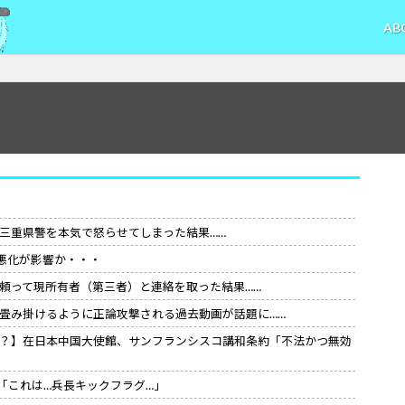
AB
三重県警を本気で怒らせてしまった結果……
悪化が影響か・・・
頼って現所有者（第三者）と連絡を取った結果……
畳み掛けるように正論攻撃される過去動画が話題に……
？】在日本中国大使館、サンフランシスコ講和条約「不法かつ無効
「これは…兵長キックフラグ…」