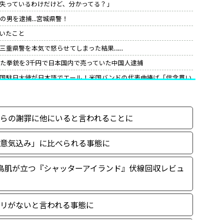
を失っているわけだけど、分かってる？」
籍の男を逮捕…宮城県警！
いたこと
三重県警を本気で怒らせてしまった結果……
れた拳銃を3千円で日本国内で売っていた中国人逮捕
国駐日大使が日本語でエール！米国バンドの代表曲捧げ「信念貫い
の最終的な結末
「これは…兵長キックフラグ…」
らの謝罪に他にいると言われることに
んだがな。
意気込み」に比べられる事態に
鳥肌が立つ『シャッターアイランド』伏線回収レビュ
リがないと言われる事態に