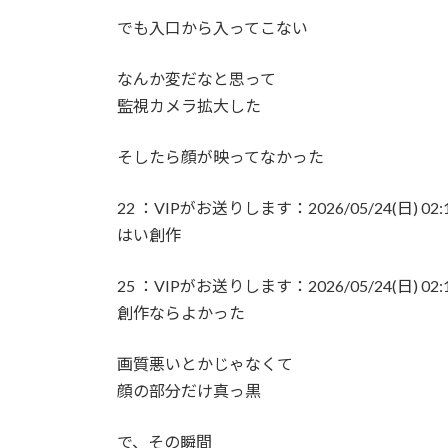
でも入口から入ってこない
【結論】やっぱロリ巨乳キャラが1番抜ける
なんか変だなと思って
【いろいろと？】ミルクボーイ「ある人」か
監視カメラ拡大した
本日の｢FNS歌謡祭｣のタイムテーブルがコチ
そしたら顔が映ってなかった
【苦言】あいみょん、「私が乳出してるみた
22 ：VIPがお送りします：2026/05/24(日) 02:16:
はい創作
25 ：VIPがお送りします：2026/05/24(日) 02:17:
創作ならよかった
画質悪いとかじゃなくて
顔の部分だけ真っ黒
で、その瞬間