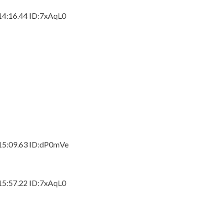
16.44 ID:7xAqL0
すぎ」ネット上で出回るAI画像に苦言
さんが『盛れ！ミ・アモーレ』を踊ってくださる
」現役女子大生が「全身レギンス姿」で大学に通う理
妻が出ていってしまいました」⇒真相発覚
微揺れ！！【GIF動画あり】
09.63 ID:dP0mVe
われてるんや？？？
マや映画世の中に存在しない説
57.22 ID:7xAqL0
を持っていない。不便だと感じたことは一回もない」