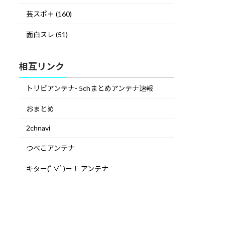
芸スポ＋ (160)
面白スレ (51)
相互リンク
トリビアンテナ- 5chまとめアンテナ速報
おまとめ
2chnavi
つべこアンテナ
キター(ﾟ∀ﾟ)ー！ アンテナ