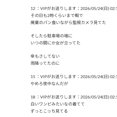
12 ：VIPがお送りします：2026/05/24(日) 02:14:
あいみょん「私が乳出してるみたいな…きも
その日も2時くらいまで暇で
【感謝】イコラブ人気メンバー・齋藤樹愛羅
廃棄のパン食いながら監視カメラ見てた
【ファッション】「同級生に笑われたことも
そしたら駐車場の端に
由
いつの間にか女が立ってた
【騒然】中西香菜さんの夫・福永活也さん「
傘もさしてない
雨降ってたのに
御手洗菜々アナと南後杏子アナ 踊って胸が
15 ：VIPがお送りします：2026/05/24(日) 02:15:
粗品ってくっそ面白いのになんでジジイに嫌
やめろ夜中なんだが
プリズンブレイク、シーズン1を超えるドラ
18 ：VIPがお送りします：2026/05/24(日) 02:15:
白いワンピみたいなの着てて
【テレビ】玉川徹「僕はマイナンバーカード
ずっとこっち見てる
「使いたい人だけにすればいい」★3