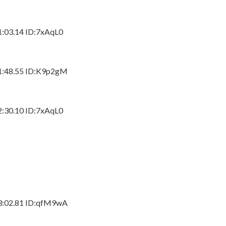
りも驚きの事実が判明することに
3.14 ID:7xAqL0
梁川奈々美さんとデート
像がたった公開8日で100万再生突破ｗｗ
48.55 ID:K9p2gM
トを前開きにして射精欲を煽ってしまうwwwwww
0.10 ID:7xAqL0
あり】
ばっかりだなｗ
出てきたらどうする？
02.81 ID:qfM9wA
り】