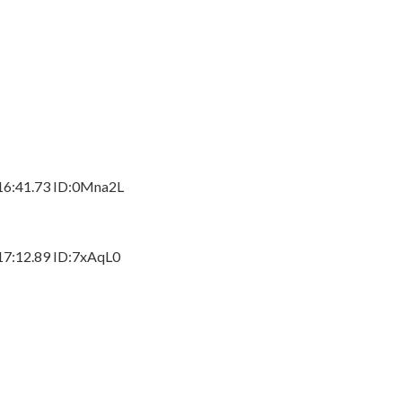
らの謝罪に他にいると言われることに
ラ！！！【乃木坂46】
いな画像…AIやで、きもすぎ」一力両断
41.73 ID:0Mna2L
12.89 ID:7xAqL0