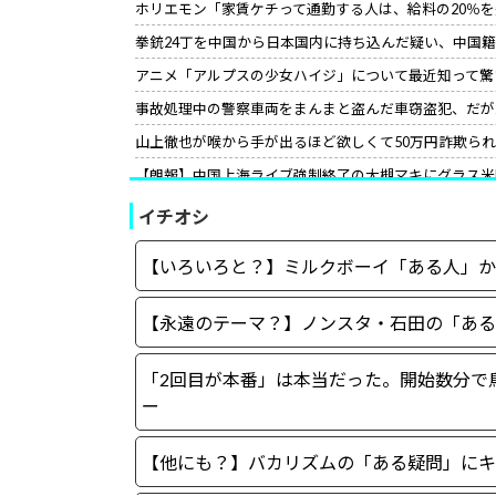
ホリエモン「家賃ケチって通勤する人は、給料の20％
拳銃24丁を中国から日本国内に持ち込んだ疑い、中国
アニメ「アルプスの少女ハイジ」について最近知って驚
事故処理中の警察車両をまんまと盗んだ車窃盗犯、だが
山上徹也が喉から手が出るほど欲しくて50万円詐欺ら
【朗報】中国上海ライブ強制終了の大槻マキにグラス米
て」［12/3］
イチオシ
【世紀の性犯罪】故・ジャニー喜多川氏による性被害へ
小野田紀美氏、高市首相の“進撃の巨人スピーチ”に反応
【いろいろと？】ミルクボーイ「ある人」か
サイコパスってほとんどは社会的に成功している人間な
【永遠のテーマ？】ノンスタ・石田の「ある
「2回目が本番」は本当だった。開始数分で
ー
【他にも？】バカリズムの「ある疑問」にキ