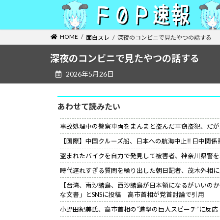
コ
ナ
ン
ビ
テ
ゲ
HOME
面白スレ
深夜のコンビニで見たやつの話する
ン
ー
ツ
シ
深夜のコンビニで見たやつの話する
へ
ョ
2026年5月26日
ス
ン
キ
に
ッ
移
あわせて読みたい
プ
動
事故処理中の警察車両をまんまと盗んだ車窃盗犯、だが
【国際】中国クルーズ船、日本への航海中止‼ 日中関係
盗まれたバイクを自力で発見して被害者、神奈川県警を
時代遅れすぎる質問を繰り出した朝日記者、茂木外相に
【台湾、南沙諸島、西沙諸島が日本領になるがいいのか
な文書」とSNSに投稿 高市首相が党首討論で引用
小野田紀美氏、高市首相の“進撃の巨人スピーチ”に反応