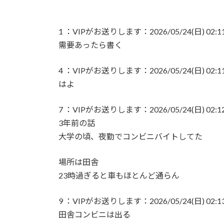
【まさか？】勝俣州和さんの「ある理由」よ
1 ：VIPがお送りします：2026/05/24(日) 02:11:0
【生存確認】Juice=Juice段原瑠々さん、
需要あったら書く
『盛れ！ミ・アモーレ』日本武道館ライブ映
4 ：VIPがお送りします：2026/05/24(日) 02:11:
はよ
【画像】女子アナさん、うっかり街中でコー
7 ：VIPがお送りします：2026/05/24(日) 02:12:3
小髙茉緒アナ 巨乳を乗せる！！【GIF動画
3年前の話
大学の頃、夜勤でコンビニバイトしてた
アンジュルムは川名平山後藤色のサイリウム
場所は田舎
ひなーずでレゴランドに行く！
23時過ぎると車もほとんど通らん
【画像】風俗でこのレベルのキツネ系女子が
9 ：VIPがお送りします：2026/05/24(日) 02:13:
田舎コンビニは出る
赤木野々花アナ おはよう日本【GIF動画あ